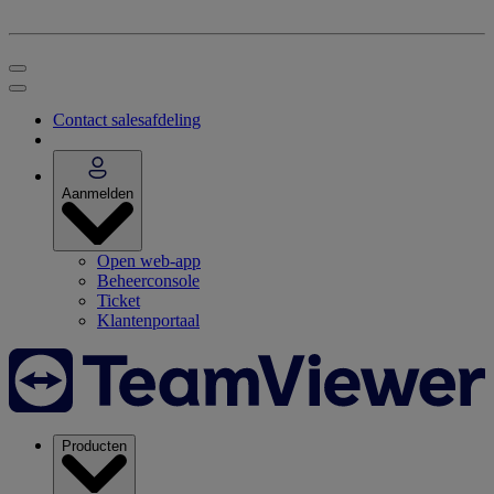
Contact salesafdeling
Aanmelden
Open web-app
Beheerconsole
Ticket
Klantenportaal
Producten