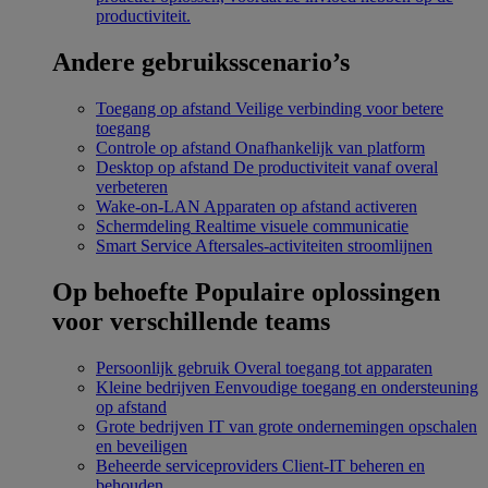
productiviteit.
Andere gebruiksscenario’s
Toegang op afstand
Veilige verbinding voor betere
toegang
Controle op afstand
Onafhankelijk van platform
Desktop op afstand
De productiviteit vanaf overal
verbeteren
Wake-on-LAN
Apparaten op afstand activeren
Schermdeling
Realtime visuele communicatie
Smart Service
Aftersales-activiteiten stroomlijnen
Op behoefte
Populaire oplossingen
voor verschillende teams
Persoonlijk gebruik
Overal toegang tot apparaten
Kleine bedrijven
Eenvoudige toegang en ondersteuning
op afstand
Grote bedrijven
IT van grote ondernemingen opschalen
en beveiligen
Beheerde serviceproviders
Client-IT beheren en
behouden