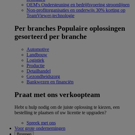
OEM's
Ondersteuning en bedrijfsvoering stroomlijnen
Non-profitorganisaties en onderwijs
30% korting op
TeamViewer-technologie
Per branches
Populaire oplossingen
gesorteerd per branche
Automotive
Landbouw
Logistiek
Productie
Detailhandel
Gezondheidszorg
Bankwezen en financiën
Praat met ons verkoopteam
Hebt u hulp nodig om de juiste oplossing te kiezen, een
bestelling te plaatsen of uw licentie te upgraden?
Spreek met ons
Voor grote ondernemingen
Bronnen