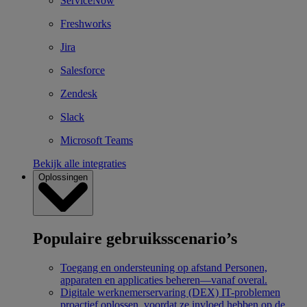
ServiceNow
Freshworks
Jira
Salesforce
Zendesk
Slack
Microsoft Teams
Bekijk alle integraties
Oplossingen
Populaire gebruiksscenario’s
Toegang en ondersteuning op afstand
Personen,
apparaten en applicaties beheren—vanaf overal.
Digitale werknemerservaring (DEX)
IT-problemen
proactief oplossen, voordat ze invloed hebben op de