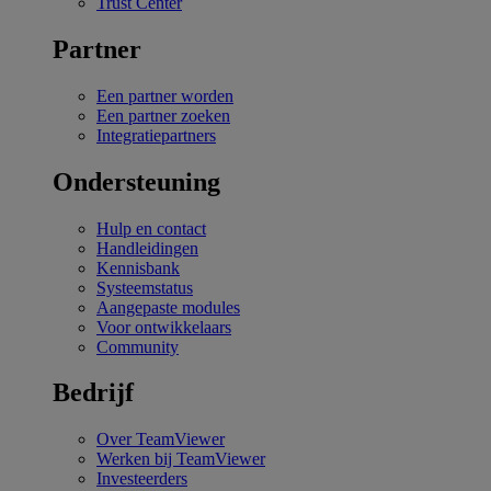
Trust Center
Partner
Een partner worden
Een partner zoeken
Integratiepartners
Ondersteuning
Hulp en contact
Handleidingen
Kennisbank
Systeemstatus
Aangepaste modules
Voor ontwikkelaars
Community
Bedrijf
Over TeamViewer
Werken bij TeamViewer
Investeerders