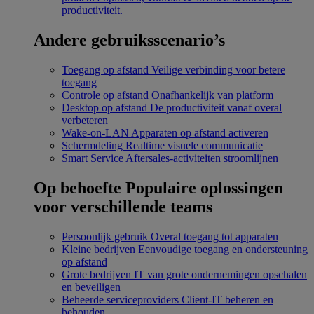
productiviteit.
Andere gebruiksscenario’s
Toegang op afstand
Veilige verbinding voor betere
toegang
Controle op afstand
Onafhankelijk van platform
Desktop op afstand
De productiviteit vanaf overal
verbeteren
Wake-on-LAN
Apparaten op afstand activeren
Schermdeling
Realtime visuele communicatie
Smart Service
Aftersales-activiteiten stroomlijnen
Op behoefte
Populaire oplossingen
voor verschillende teams
Persoonlijk gebruik
Overal toegang tot apparaten
Kleine bedrijven
Eenvoudige toegang en ondersteuning
op afstand
Grote bedrijven
IT van grote ondernemingen opschalen
en beveiligen
Beheerde serviceproviders
Client-IT beheren en
behouden