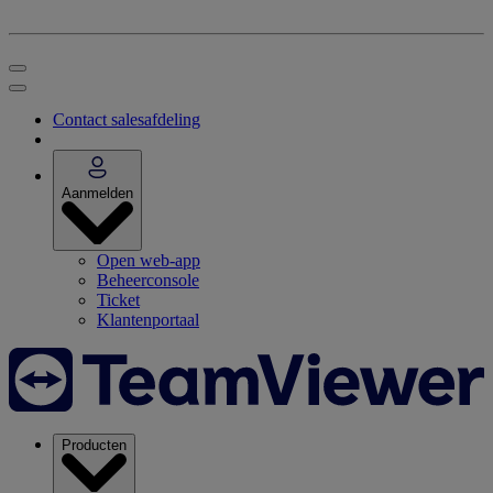
Contact salesafdeling
Aanmelden
Open web-app
Beheerconsole
Ticket
Klantenportaal
Producten