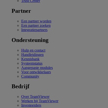
Trust Center
Partner
Een partner worden
Een partner zoeken
Integratiepartners
Ondersteuning
Hulp en contact
Handleidingen
Kennisbank
Systeemstatus
Aangepaste modules
Voor ontwikkelaars
Community
Bedrijf
Over TeamViewer
Werken bij TeamViewer
Investeerders