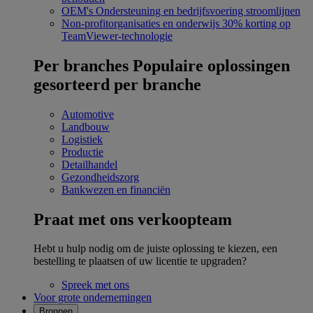
OEM's
Ondersteuning en bedrijfsvoering stroomlijnen
Non-profitorganisaties en onderwijs
30% korting op
TeamViewer-technologie
Per branches
Populaire oplossingen
gesorteerd per branche
Automotive
Landbouw
Logistiek
Productie
Detailhandel
Gezondheidszorg
Bankwezen en financiën
Praat met ons verkoopteam
Hebt u hulp nodig om de juiste oplossing te kiezen, een
bestelling te plaatsen of uw licentie te upgraden?
Spreek met ons
Voor grote ondernemingen
Bronnen