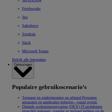
ServiceNow
Freshworks
Jira
Salesforce
Zendesk
Slack
Microsoft Teams
Bekijk alle integraties
Oplossingen
Populaire gebruiksscenario’s
Toegang en ondersteuning op afstand
Personen,
apparaten en applicaties beheren—vanaf overal.
Digitale werknemerservaring (DEX)
IT-problemen
proactief oplossen, voordat ze invloed hebben op de