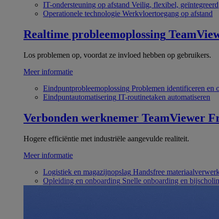
IT-ondersteuning op afstand
Veilig, flexibel, geïntegreerd
Operationele technologie
Werkvloertoegang op afstand
Realtime probleemoplossing
TeamVie
Los problemen op, voordat ze invloed hebben op gebruikers.
Meer informatie
Eindpuntprobleemoplossing
Problemen identificeren en 
Eindpuntautomatisering
IT-routinetaken automatiseren
Verbonden werknemer
TeamViewer Fr
Hogere efficiëntie met industriële aangevulde realiteit.
Meer informatie
Logistiek en magazijnopslag
Handsfree materiaalverwer
Opleiding en onboarding
Snelle onboarding en bijscholi