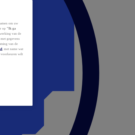
laatsen om uw
or op
"Ik ga
erwerking van de
d met gegevens
atsing van de
id
, met name wat
w voorkeuren wilt