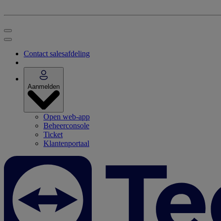
Contact salesafdeling
Aanmelden
Open web-app
Beheerconsole
Ticket
Klantenportaal