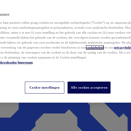
anner
 haar partners willen graag cookies en soortgelijke technologieën ("Cookie") op uw apparaat p
aring en onze marketingmaatregelen te personaliseren, evenals voor analytische doeleinden. Do
klikken, stemt u in met (i) onze instelling en het gebruik van alle cookies en (ii) onze verdere v
zijn verzameld tijdens het gebruik van de cookies, die vervolgens kunnen worden gecombineer
ameld tijdens uw gebruik van onze producten en de bijbehorende analytische maatregelen. De pla
e verwerking van de gegevens worden verder beschreven in ons
cookiebeleid
en ons
privacybele
acte doeleinden, de ontvangers van de cookies en de duur van de opslag van de cookies. Als u u
t u de plaatsing van cookies aanpassen in de Cookie-instellingen.
downloaden
Impressum
Cookie-instellingen
Alle cookies accepteren