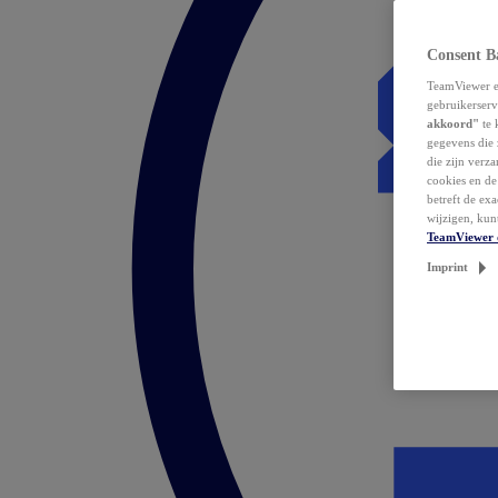
Consent B
TeamViewer en
gebruikerserv
akkoord"
te 
gegevens die 
die zijn verz
cookies en d
betreft de ex
wijzigen, kun
TeamViewer 
Imprint