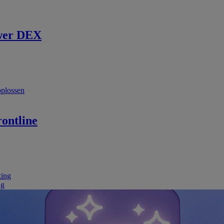
wer DEX
oplossen
ontline
king
ng