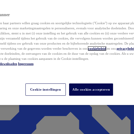
anner
 haar partners willen graag cookies en soortgelijke technologieën ("Cookie") op uw apparaat p
aring en onze marketingmaatregelen te personaliseren, evenals voor analytische doeleinden. Do
klikken, stemt u in met (i) onze instelling en het gebruik van alle cookies en (ii) onze verdere v
zijn verzameld tijdens het gebruik van de cookies, die vervolgens kunnen worden gecombineer
ameld tijdens uw gebruik van onze producten en de bijbehorende analytische maatregelen. De pla
e verwerking van de gegevens worden verder beschreven in ons
cookiebeleid
en ons
privacybele
acte doeleinden, de ontvangers van de cookies en de duur van de opslag van de cookies. Als u u
t u de plaatsing van cookies aanpassen in de Cookie-instellingen.
downloaden
Impressum
Cookie-instellingen
Alle cookies accepteren