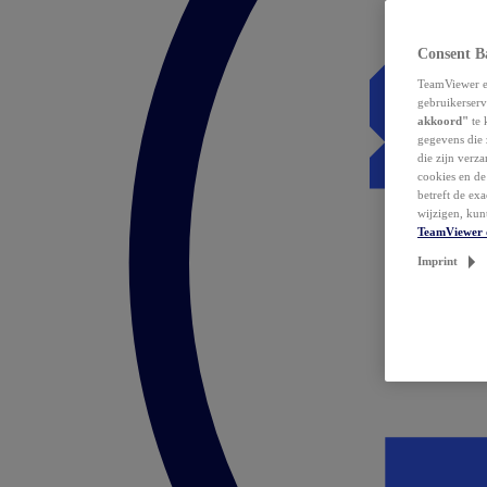
Consent B
TeamViewer en
gebruikerserv
akkoord"
te 
gegevens die 
die zijn verz
cookies en d
betreft de ex
wijzigen, kun
TeamViewer 
Imprint