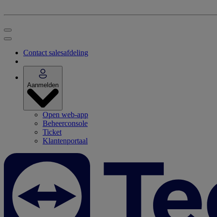
Contact salesafdeling
Aanmelden
Open web-app
Beheerconsole
Ticket
Klantenportaal