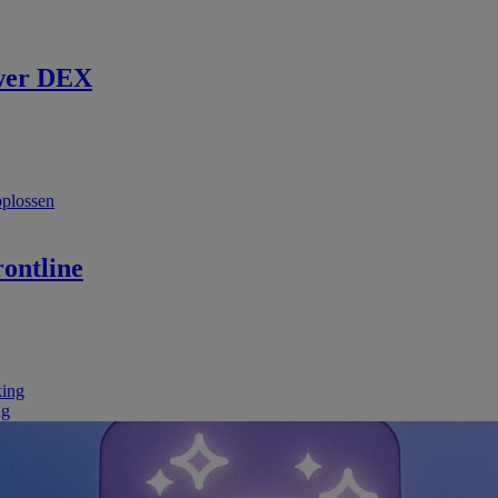
wer DEX
oplossen
ontline
king
ng