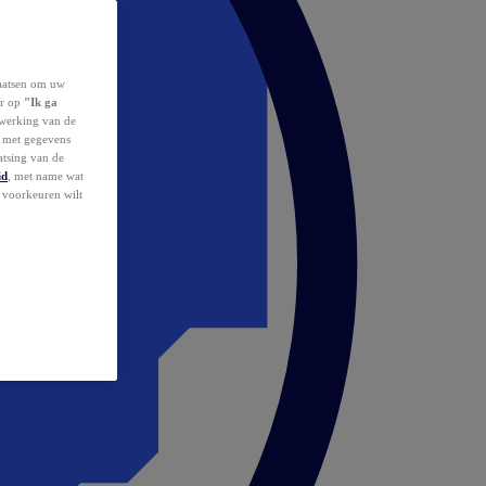
laatsen om uw
or op
"Ik ga
erwerking van de
d met gegevens
atsing van de
id
, met name wat
w voorkeuren wilt