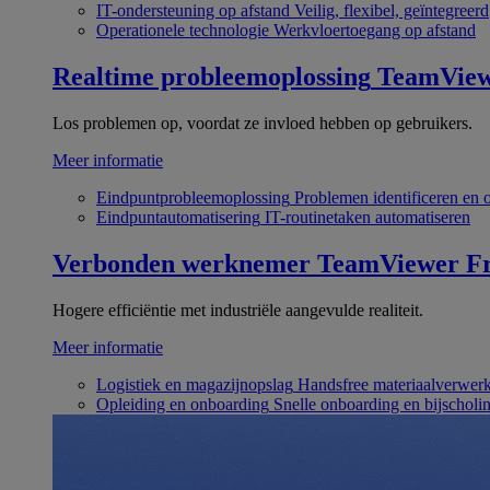
IT-ondersteuning op afstand
Veilig, flexibel, geïntegreerd
Operationele technologie
Werkvloertoegang op afstand
Realtime probleemoplossing
TeamVie
Los problemen op, voordat ze invloed hebben op gebruikers.
Meer informatie
Eindpuntprobleemoplossing
Problemen identificeren en 
Eindpuntautomatisering
IT-routinetaken automatiseren
Verbonden werknemer
TeamViewer Fr
Hogere efficiëntie met industriële aangevulde realiteit.
Meer informatie
Logistiek en magazijnopslag
Handsfree materiaalverwer
Opleiding en onboarding
Snelle onboarding en bijscholi