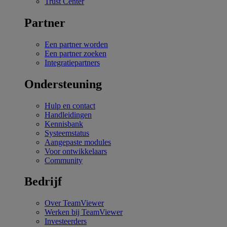
Trust Center
Partner
Een partner worden
Een partner zoeken
Integratiepartners
Ondersteuning
Hulp en contact
Handleidingen
Kennisbank
Systeemstatus
Aangepaste modules
Voor ontwikkelaars
Community
Bedrijf
Over TeamViewer
Werken bij TeamViewer
Investeerders