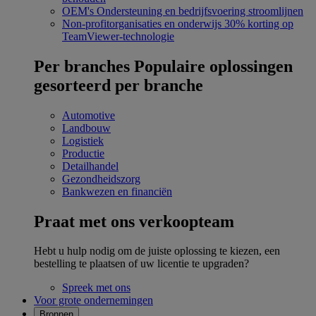
OEM's
Ondersteuning en bedrijfsvoering stroomlijnen
Non-profitorganisaties en onderwijs
30% korting op
TeamViewer-technologie
Per branches
Populaire oplossingen
gesorteerd per branche
Automotive
Landbouw
Logistiek
Productie
Detailhandel
Gezondheidszorg
Bankwezen en financiën
Praat met ons verkoopteam
Hebt u hulp nodig om de juiste oplossing te kiezen, een
bestelling te plaatsen of uw licentie te upgraden?
Spreek met ons
Voor grote ondernemingen
Bronnen