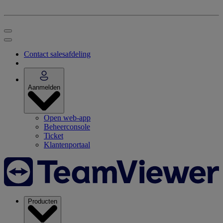
Contact salesafdeling
Aanmelden
Open web-app
Beheerconsole
Ticket
Klantenportaal
Producten