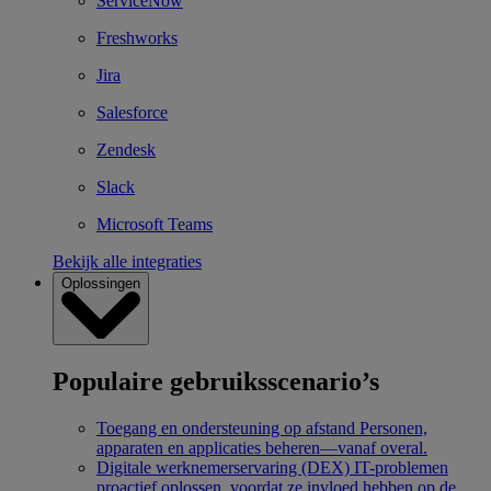
ServiceNow
Freshworks
Jira
Salesforce
Zendesk
Slack
Microsoft Teams
Bekijk alle integraties
Oplossingen
Populaire gebruiksscenario’s
Toegang en ondersteuning op afstand
Personen,
apparaten en applicaties beheren—vanaf overal.
Digitale werknemerservaring (DEX)
IT-problemen
proactief oplossen, voordat ze invloed hebben op de