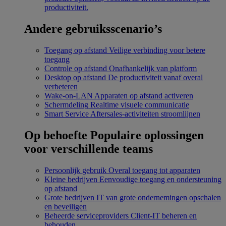
productiviteit.
Andere gebruiksscenario’s
Toegang op afstand
Veilige verbinding voor betere
toegang
Controle op afstand
Onafhankelijk van platform
Desktop op afstand
De productiviteit vanaf overal
verbeteren
Wake-on-LAN
Apparaten op afstand activeren
Schermdeling
Realtime visuele communicatie
Smart Service
Aftersales-activiteiten stroomlijnen
Op behoefte
Populaire oplossingen
voor verschillende teams
Persoonlijk gebruik
Overal toegang tot apparaten
Kleine bedrijven
Eenvoudige toegang en ondersteuning
op afstand
Grote bedrijven
IT van grote ondernemingen opschalen
en beveiligen
Beheerde serviceproviders
Client-IT beheren en
behouden