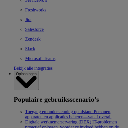
ServiceNow
Freshworks
Jira
Salesforce
Zendesk
Slack
Microsoft Teams
Bekijk alle integraties
Oplossingen
Populaire gebruiksscenario’s
Toegang en ondersteuning op afstand
Personen,
apparaten en applicaties beheren—vanaf overal.
Digitale werknemerservaring (DEX)
IT-problemen
proactief oplossen, voordat ze invloed hebben op de