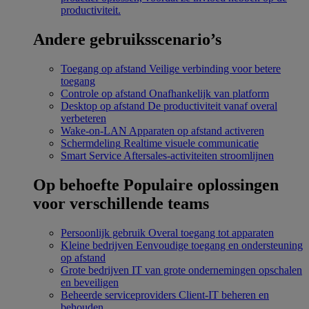
productiviteit.
Andere gebruiksscenario’s
Toegang op afstand
Veilige verbinding voor betere
toegang
Controle op afstand
Onafhankelijk van platform
Desktop op afstand
De productiviteit vanaf overal
verbeteren
Wake-on-LAN
Apparaten op afstand activeren
Schermdeling
Realtime visuele communicatie
Smart Service
Aftersales-activiteiten stroomlijnen
Op behoefte
Populaire oplossingen
voor verschillende teams
Persoonlijk gebruik
Overal toegang tot apparaten
Kleine bedrijven
Eenvoudige toegang en ondersteuning
op afstand
Grote bedrijven
IT van grote ondernemingen opschalen
en beveiligen
Beheerde serviceproviders
Client-IT beheren en
behouden