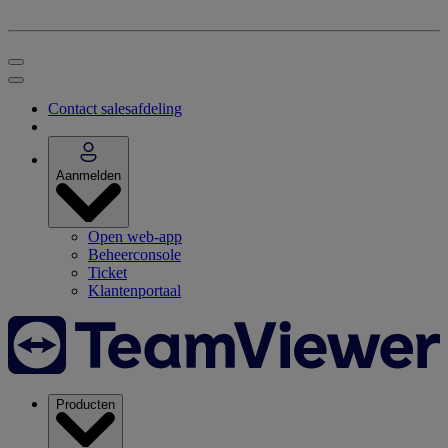
Contact salesafdeling
Aanmelden
Open web-app
Beheerconsole
Ticket
Klantenportaal
Producten