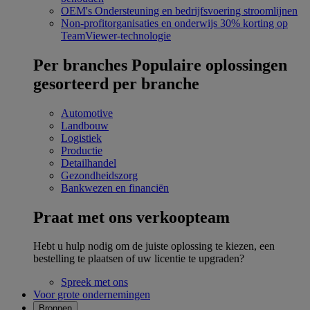
OEM's
Ondersteuning en bedrijfsvoering stroomlijnen
Non-profitorganisaties en onderwijs
30% korting op
TeamViewer-technologie
Per branches
Populaire oplossingen
gesorteerd per branche
Automotive
Landbouw
Logistiek
Productie
Detailhandel
Gezondheidszorg
Bankwezen en financiën
Praat met ons verkoopteam
Hebt u hulp nodig om de juiste oplossing te kiezen, een
bestelling te plaatsen of uw licentie te upgraden?
Spreek met ons
Voor grote ondernemingen
Bronnen