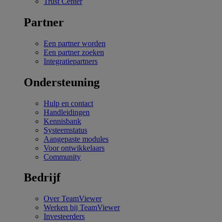
Trust Center
Partner
Een partner worden
Een partner zoeken
Integratiepartners
Ondersteuning
Hulp en contact
Handleidingen
Kennisbank
Systeemstatus
Aangepaste modules
Voor ontwikkelaars
Community
Bedrijf
Over TeamViewer
Werken bij TeamViewer
Investeerders