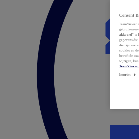
Consent B
TeamViewer en
gebruikerserv
akkoord"
te 
gegevens die 
die zijn verz
cookies en d
betreft de ex
wijzigen, kun
TeamViewer 
Imprint