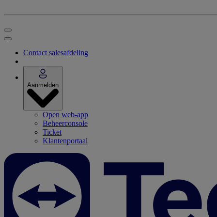
Contact salesafdeling
Aanmelden
Open web-app
Beheerconsole
Ticket
Klantenportaal