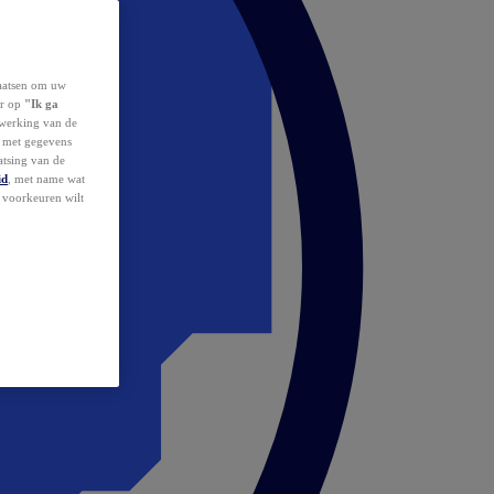
laatsen om uw
or op
"Ik ga
erwerking van de
d met gegevens
atsing van de
id
, met name wat
w voorkeuren wilt