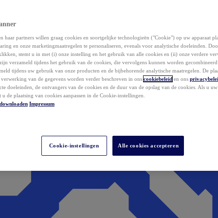
anner
 haar partners willen graag cookies en soortgelijke technologieën ("Cookie") op uw apparaat p
aring en onze marketingmaatregelen te personaliseren, evenals voor analytische doeleinden. Do
klikken, stemt u in met (i) onze instelling en het gebruik van alle cookies en (ii) onze verdere v
zijn verzameld tijdens het gebruik van de cookies, die vervolgens kunnen worden gecombineer
ameld tijdens uw gebruik van onze producten en de bijbehorende analytische maatregelen. De pla
e verwerking van de gegevens worden verder beschreven in ons
cookiebeleid
en ons
privacybele
acte doeleinden, de ontvangers van de cookies en de duur van de opslag van de cookies. Als u u
t u de plaatsing van cookies aanpassen in de Cookie-instellingen.
downloaden
Impressum
Cookie-instellingen
Alle cookies accepteren