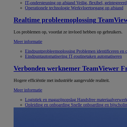
IT-ondersteuning op afstand
Veilig, flexibel, geïntegreerd
Operationele technologie
Werkvloertoegang op afstand
Realtime probleemoplossing
TeamVie
Los problemen op, voordat ze invloed hebben op gebruikers.
Meer informatie
Eindpuntprobleemoplossing
Problemen identificeren en 
Eindpuntautomatisering
IT-routinetaken automatiseren
Verbonden werknemer
TeamViewer Fr
Hogere efficiëntie met industriële aangevulde realiteit.
Meer informatie
Logistiek en magazijnopslag
Handsfree materiaalverwer
Opleiding en onboarding
Snelle onboarding en bijscholi