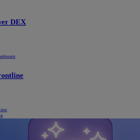
wer DEX
oplossen
ontline
king
ng