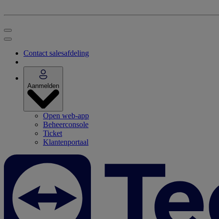
Contact salesafdeling
Aanmelden
Open web-app
Beheerconsole
Ticket
Klantenportaal