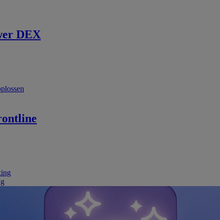
wer DEX
oplossen
ontline
king
ng