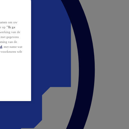
laatsen om uw
or op
"Ik ga
erwerking van de
d met gegevens
atsing van de
id
, met name wat
w voorkeuren wilt