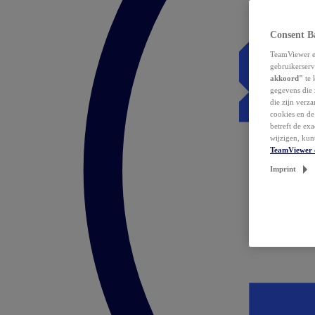
Consent B
TeamViewer en
gebruikerserv
akkoord"
te 
gegevens die 
die zijn verz
cookies en d
betreft de ex
wijzigen, kun
TeamViewer 
Imprint