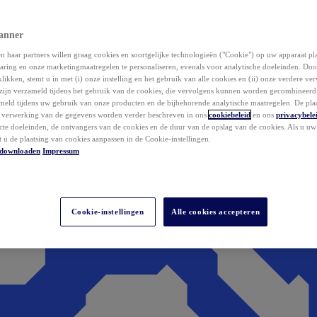
anner
 haar partners willen graag cookies en soortgelijke technologieën ("Cookie") op uw apparaat p
aring en onze marketingmaatregelen te personaliseren, evenals voor analytische doeleinden. Do
klikken, stemt u in met (i) onze instelling en het gebruik van alle cookies en (ii) onze verdere v
zijn verzameld tijdens het gebruik van de cookies, die vervolgens kunnen worden gecombineer
ameld tijdens uw gebruik van onze producten en de bijbehorende analytische maatregelen. De pla
e verwerking van de gegevens worden verder beschreven in ons
cookiebeleid
en ons
privacybele
acte doeleinden, de ontvangers van de cookies en de duur van de opslag van de cookies. Als u u
t u de plaatsing van cookies aanpassen in de Cookie-instellingen.
downloaden
Impressum
Cookie-instellingen
Alle cookies accepteren