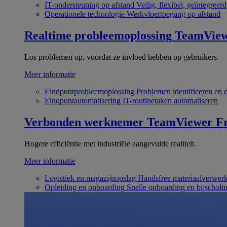
IT-ondersteuning op afstand
Veilig, flexibel, geïntegreerd
Operationele technologie
Werkvloertoegang op afstand
Realtime probleemoplossing
TeamVie
Los problemen op, voordat ze invloed hebben op gebruikers.
Meer informatie
Eindpuntprobleemoplossing
Problemen identificeren en 
Eindpuntautomatisering
IT-routinetaken automatiseren
Verbonden werknemer
TeamViewer Fr
Hogere efficiëntie met industriële aangevulde realiteit.
Meer informatie
Logistiek en magazijnopslag
Handsfree materiaalverwer
Opleiding en onboarding
Snelle onboarding en bijscholi