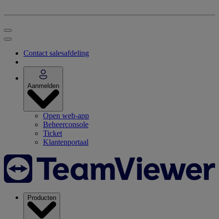
Contact salesafdeling
Aanmelden
Open web-app
Beheerconsole
Ticket
Klantenportaal
Producten