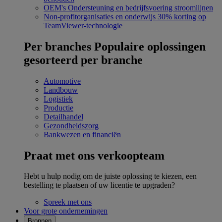
OEM's
Ondersteuning en bedrijfsvoering stroomlijnen
Non-profitorganisaties en onderwijs
30% korting op
TeamViewer-technologie
Per branches
Populaire oplossingen
gesorteerd per branche
Automotive
Landbouw
Logistiek
Productie
Detailhandel
Gezondheidszorg
Bankwezen en financiën
Praat met ons verkoopteam
Hebt u hulp nodig om de juiste oplossing te kiezen, een
bestelling te plaatsen of uw licentie te upgraden?
Spreek met ons
Voor grote ondernemingen
Bronnen