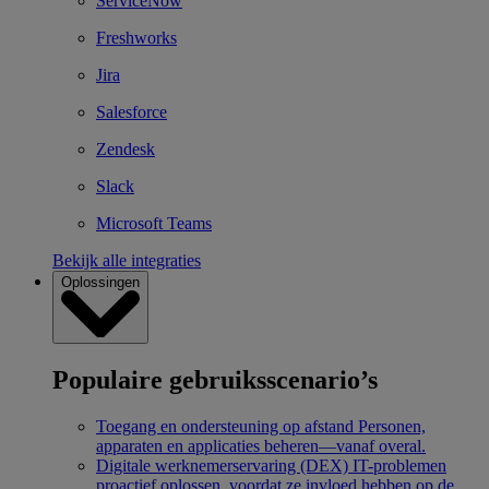
ServiceNow
Freshworks
Jira
Salesforce
Zendesk
Slack
Microsoft Teams
Bekijk alle integraties
Oplossingen
Populaire gebruiksscenario’s
Toegang en ondersteuning op afstand
Personen,
apparaten en applicaties beheren—vanaf overal.
Digitale werknemerservaring (DEX)
IT-problemen
proactief oplossen, voordat ze invloed hebben op de