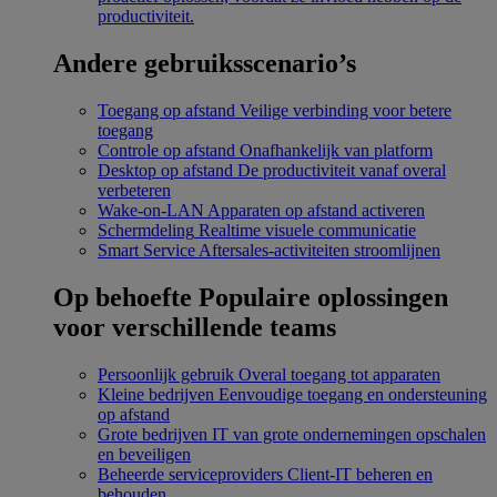
productiviteit.
Andere gebruiksscenario’s
Toegang op afstand
Veilige verbinding voor betere
toegang
Controle op afstand
Onafhankelijk van platform
Desktop op afstand
De productiviteit vanaf overal
verbeteren
Wake-on-LAN
Apparaten op afstand activeren
Schermdeling
Realtime visuele communicatie
Smart Service
Aftersales-activiteiten stroomlijnen
Op behoefte
Populaire oplossingen
voor verschillende teams
Persoonlijk gebruik
Overal toegang tot apparaten
Kleine bedrijven
Eenvoudige toegang en ondersteuning
op afstand
Grote bedrijven
IT van grote ondernemingen opschalen
en beveiligen
Beheerde serviceproviders
Client-IT beheren en
behouden