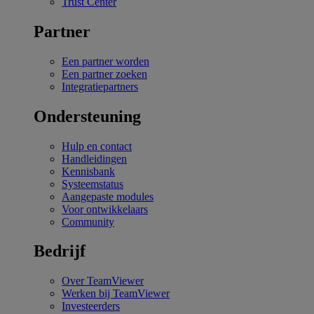
Trust Center
Partner
Een partner worden
Een partner zoeken
Integratiepartners
Ondersteuning
Hulp en contact
Handleidingen
Kennisbank
Systeemstatus
Aangepaste modules
Voor ontwikkelaars
Community
Bedrijf
Over TeamViewer
Werken bij TeamViewer
Investeerders