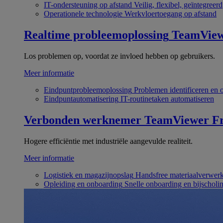
IT-ondersteuning op afstand
Veilig, flexibel, geïntegreerd
Operationele technologie
Werkvloertoegang op afstand
Realtime probleemoplossing
TeamVie
Los problemen op, voordat ze invloed hebben op gebruikers.
Meer informatie
Eindpuntprobleemoplossing
Problemen identificeren en 
Eindpuntautomatisering
IT-routinetaken automatiseren
Verbonden werknemer
TeamViewer Fr
Hogere efficiëntie met industriële aangevulde realiteit.
Meer informatie
Logistiek en magazijnopslag
Handsfree materiaalverwer
Opleiding en onboarding
Snelle onboarding en bijscholi