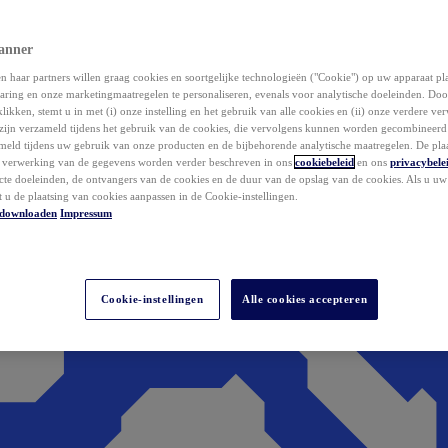
anner
 haar partners willen graag cookies en soortgelijke technologieën ("Cookie") op uw apparaat p
aring en onze marketingmaatregelen te personaliseren, evenals voor analytische doeleinden. Do
klikken, stemt u in met (i) onze instelling en het gebruik van alle cookies en (ii) onze verdere v
zijn verzameld tijdens het gebruik van de cookies, die vervolgens kunnen worden gecombineer
ameld tijdens uw gebruik van onze producten en de bijbehorende analytische maatregelen. De pla
e verwerking van de gegevens worden verder beschreven in ons
cookiebeleid
en ons
privacybele
acte doeleinden, de ontvangers van de cookies en de duur van de opslag van de cookies. Als u u
t u de plaatsing van cookies aanpassen in de Cookie-instellingen.
downloaden
Impressum
Cookie-instellingen
Alle cookies accepteren