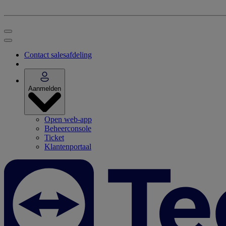
Contact salesafdeling
Aanmelden
Open web-app
Beheerconsole
Ticket
Klantenportaal