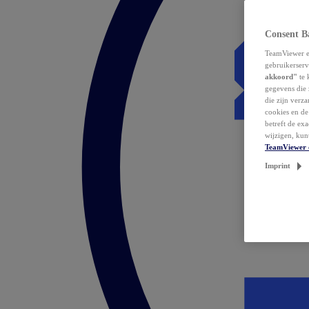
Consent B
TeamViewer en
gebruikerserv
akkoord"
te 
gegevens die 
die zijn verz
cookies en d
betreft de ex
wijzigen, kun
TeamViewer 
Imprint