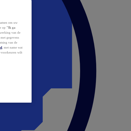
laatsen om uw
or op
"Ik ga
erwerking van de
d met gegevens
atsing van de
id
, met name wat
w voorkeuren wilt