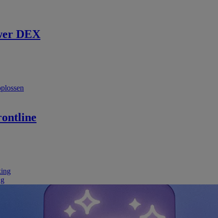
wer DEX
oplossen
ontline
king
ng