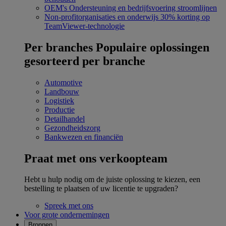
OEM's
Ondersteuning en bedrijfsvoering stroomlijnen
Non-profitorganisaties en onderwijs
30% korting op
TeamViewer-technologie
Per branches
Populaire oplossingen
gesorteerd per branche
Automotive
Landbouw
Logistiek
Productie
Detailhandel
Gezondheidszorg
Bankwezen en financiën
Praat met ons verkoopteam
Hebt u hulp nodig om de juiste oplossing te kiezen, een
bestelling te plaatsen of uw licentie te upgraden?
Spreek met ons
Voor grote ondernemingen
Bronnen