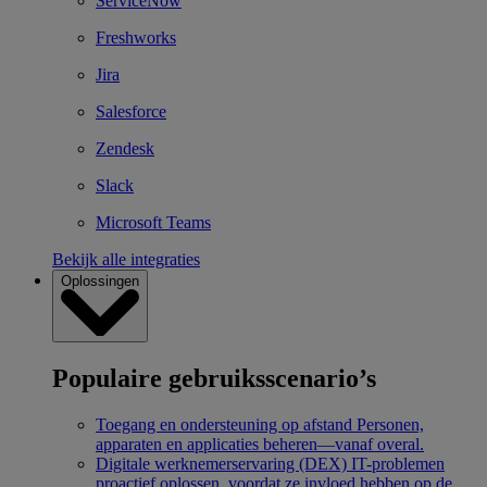
ServiceNow
Freshworks
Jira
Salesforce
Zendesk
Slack
Microsoft Teams
Bekijk alle integraties
Oplossingen
Populaire gebruiksscenario’s
Toegang en ondersteuning op afstand
Personen,
apparaten en applicaties beheren—vanaf overal.
Digitale werknemerservaring (DEX)
IT-problemen
proactief oplossen, voordat ze invloed hebben op de