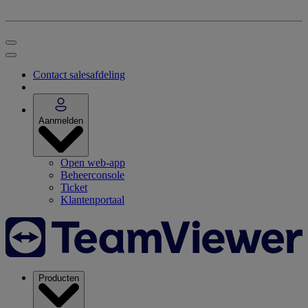
Contact salesafdeling
Aanmelden
Open web-app
Beheerconsole
Ticket
Klantenportaal
Producten