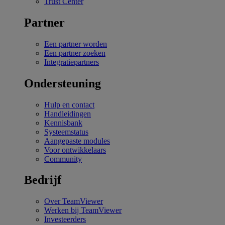
Trust Center
Partner
Een partner worden
Een partner zoeken
Integratiepartners
Ondersteuning
Hulp en contact
Handleidingen
Kennisbank
Systeemstatus
Aangepaste modules
Voor ontwikkelaars
Community
Bedrijf
Over TeamViewer
Werken bij TeamViewer
Investeerders