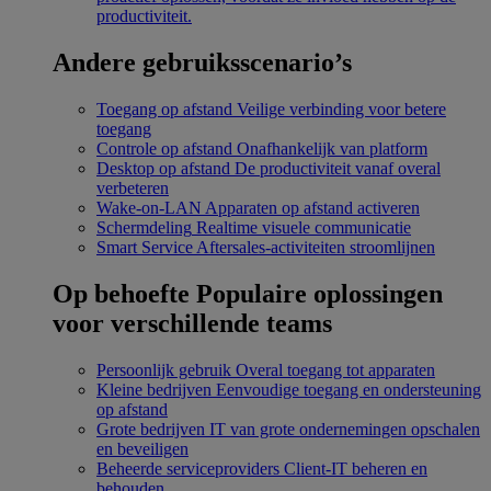
productiviteit.
Andere gebruiksscenario’s
Toegang op afstand
Veilige verbinding voor betere
toegang
Controle op afstand
Onafhankelijk van platform
Desktop op afstand
De productiviteit vanaf overal
verbeteren
Wake-on-LAN
Apparaten op afstand activeren
Schermdeling
Realtime visuele communicatie
Smart Service
Aftersales-activiteiten stroomlijnen
Op behoefte
Populaire oplossingen
voor verschillende teams
Persoonlijk gebruik
Overal toegang tot apparaten
Kleine bedrijven
Eenvoudige toegang en ondersteuning
op afstand
Grote bedrijven
IT van grote ondernemingen opschalen
en beveiligen
Beheerde serviceproviders
Client-IT beheren en
behouden