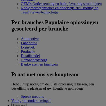
OEM's
Ondersteuning en bedrijfsvoering stroomlijnen
Non-profitorganisaties en onderwijs
30% korting op
TeamViewer-technologie
Per branches
Populaire oplossingen
gesorteerd per branche
Automotive
Landbouw
Logistiek
Productie
Detailhandel
Gezondheidszorg
Bankwezen en financiën
Praat met ons verkoopteam
Hebt u hulp nodig om de juiste oplossing te kiezen, een
bestelling te plaatsen of uw licentie te upgraden?
Spreek met ons
Voor grote ondernemingen
Bronnen