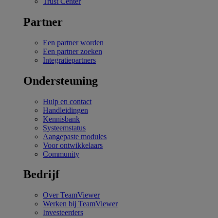
Trust Center
Partner
Een partner worden
Een partner zoeken
Integratiepartners
Ondersteuning
Hulp en contact
Handleidingen
Kennisbank
Systeemstatus
Aangepaste modules
Voor ontwikkelaars
Community
Bedrijf
Over TeamViewer
Werken bij TeamViewer
Investeerders