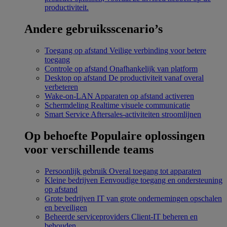
productiviteit.
Andere gebruiksscenario’s
Toegang op afstand
Veilige verbinding voor betere
toegang
Controle op afstand
Onafhankelijk van platform
Desktop op afstand
De productiviteit vanaf overal
verbeteren
Wake-on-LAN
Apparaten op afstand activeren
Schermdeling
Realtime visuele communicatie
Smart Service
Aftersales-activiteiten stroomlijnen
Op behoefte
Populaire oplossingen
voor verschillende teams
Persoonlijk gebruik
Overal toegang tot apparaten
Kleine bedrijven
Eenvoudige toegang en ondersteuning
op afstand
Grote bedrijven
IT van grote ondernemingen opschalen
en beveiligen
Beheerde serviceproviders
Client-IT beheren en
behouden