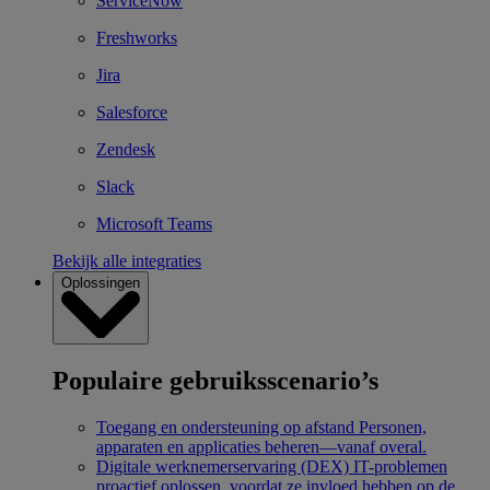
ServiceNow
Freshworks
Jira
Salesforce
Zendesk
Slack
Microsoft Teams
Bekijk alle integraties
Oplossingen
Populaire gebruiksscenario’s
Toegang en ondersteuning op afstand
Personen,
apparaten en applicaties beheren—vanaf overal.
Digitale werknemerservaring (DEX)
IT-problemen
proactief oplossen, voordat ze invloed hebben op de