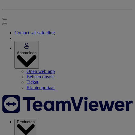
Contact salesafdeling
Aanmelden
Open web-app
Beheerconsole
Ticket
Klantenportaal
Producten