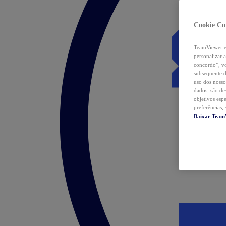
Cookie Co
TeamViewer e 
personalizar 
concordo”, vo
subsequente d
uso dos nosso
dados, são de
objetivos esp
preferências,
Baixar Team