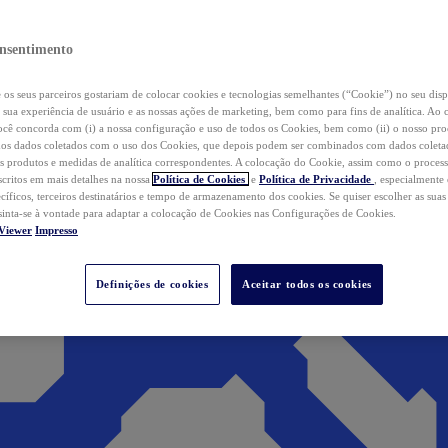
nsentimento
os seus parceiros gostariam de colocar cookies e tecnologias semelhantes (“Cookie”) no seu disp
a sua experiência de usuário e as nossas ações de marketing, bem como para fins de analítica. Ao 
cê concorda com (i) a nossa configuração e uso de todos os Cookies, bem como (ii) o nosso pr
os dados coletados com o uso dos Cookies, que depois podem ser combinados com dados coletad
s produtos e medidas de analítica correspondentes. A colocação do Cookie, assim como o proces
scritos em mais detalhes na nossa
Política de Cookies
e
Política de Privacidade
, especialmente
ecíficos, terceiros destinatários e tempo de armazenamento dos cookies. Se quiser escolher as suas
 sinta-se à vontade para adaptar a colocação de Cookies nas Configurações de Cookies.
Viewer
Impresso
Definições de cookies
Aceitar todos os cookies