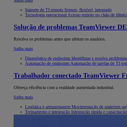
Saiba mais
Suporte de TI remoto
Seguro, flexível, integrado
Tecnologia operacional
Acesso remoto no chão de fábric
Solução de problemas
TeamViewer D
Resolva os problemas antes que afetem os usuários.
Saiba mais
Diagnóstico de endpoints
Identifique e resolva problema
Automação de endpoints
Automação de tarefas de TI roti
Trabalhador conectado
TeamViewer Fr
Ofereça eficiência com a realidade aumentada industrial.
Saiba mais
Logística e armazenagem
Movimentação de materiais se
Treinamento e integração
Integração rápida e capacitação