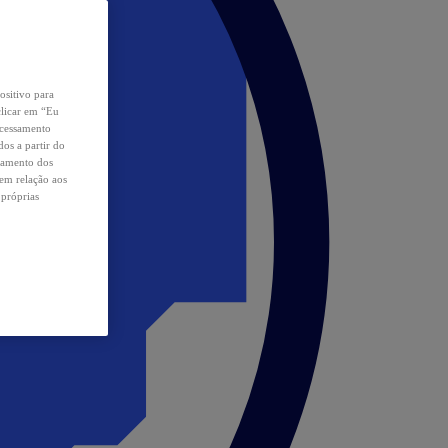
ositivo para
clicar em “Eu
ocessamento
os a partir do
samento dos
 em relação aos
 próprias