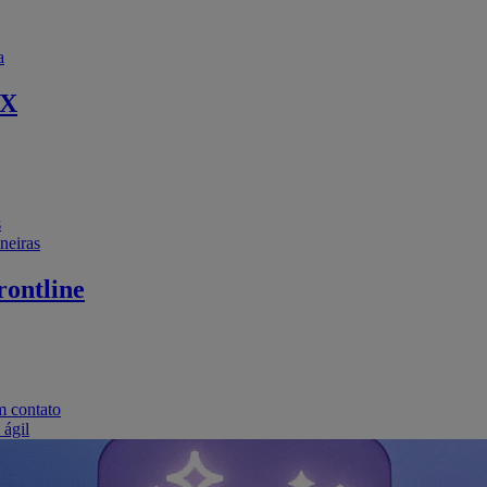
a
EX
s
neiras
ontline
m contato
 ágil