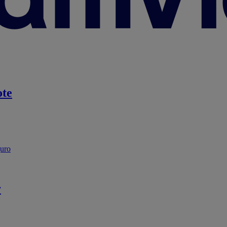
te
guro
r