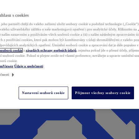
hlasu s cookies
jeho partneři chtějí do vašeho zařízení uložit soubory cookie a podobné technologie („Cookie“)
vašeho uživatelského zážitku a naše marketingová opatření i pro analytické účely. Kliknutím na
(i) naším nastavením a používáním všech souborů cookie a (ii) s naším následným zpracováním ú
h z používání cookies, které pak mohou být kombinovány s údaji shromážděnými z vašeho pou
povídajících analytických opatření. Umístění souborů cookie a zpracování dat je dále popsáno 
 souborů cookie
a
zásadách ochrany osobních údajů
, zejména pokud jde o přesné účely, příjemce
í souborů cookie. Pokud si přejete zvolit své vlastní preference, neváhejte a upravte umístění s
borů cookie.
amViewer
Údaje o společnosti
čnosti
Nastavení souborů cookie
Přijmout všechny soubory cookie