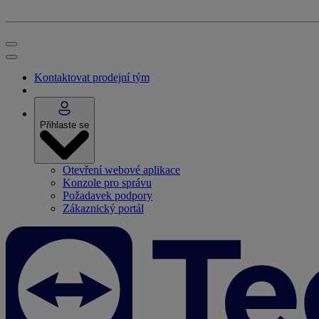
Kontaktovat prodejní tým
Přihlaste se
Otevření webové aplikace
Konzole pro správu
Požadavek podpory
Zákaznický portál