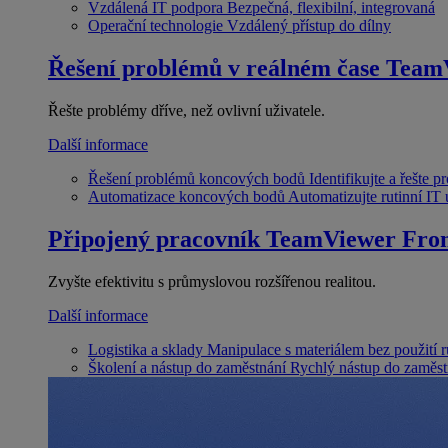
Vzdálená IT podpora
Bezpečná, flexibilní, integrovaná
Operační technologie
Vzdálený přístup do dílny
Řešení problémů v reálném čase
Team
Řešte problémy dříve, než ovlivní uživatele.
Další informace
Řešení problémů koncových bodů
Identifikujte a řešte 
Automatizace koncových bodů
Automatizujte rutinní IT
Připojený pracovník
TeamViewer Fron
Zvyšte efektivitu s průmyslovou rozšířenou realitou.
Další informace
Logistika a sklady
Manipulace s materiálem bez použití 
Školení a nástup do zaměstnání
Rychlý nástup do zaměst