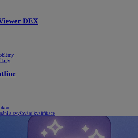
Viewer DEX
problémy
 úkoly
tline
rukou
nání a zvyšování kvalifikace