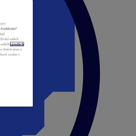
 pro
„Souhlasím“
dajů
žívání našich
v našich
zásadách
 třetích stran a
ouborů cookie v