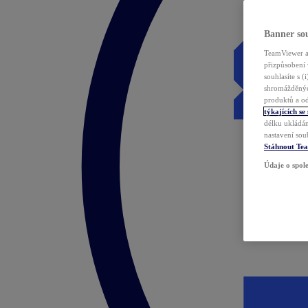
Banner sou
TeamViewer a 
přizpůsobení 
souhlasíte s 
shromážděnýc
produktů a od
týkajících se
délku ukládán
nastavení sou
Stáhnout Te
Údaje o spole