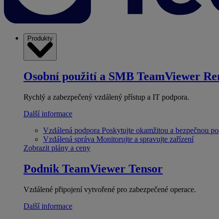
Produkty
Osobní použití a SMB
TeamViewer Re
Rychlý a zabezpečený vzdálený přístup a IT podpora.
Další informace
Vzdálená podpora
Poskytujte okamžitou a bezpečnou p
Vzdálená správa
Monitorujte a spravujte zařízení
Zobrazit plány a ceny
Podnik
TeamViewer Tensor
Vzdálené připojení vytvořené pro zabezpečené operace.
Další informace