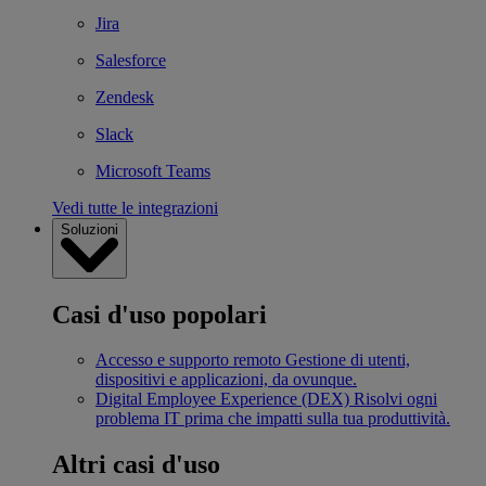
Jira
Salesforce
Zendesk
Slack
Microsoft Teams
Vedi tutte le integrazioni
Soluzioni
Casi d'uso popolari
Accesso e supporto remoto
Gestione di utenti,
dispositivi e applicazioni, da ovunque.
Digital Employee Experience (DEX)
Risolvi ogni
problema IT prima che impatti sulla tua produttività.
Altri casi d'uso