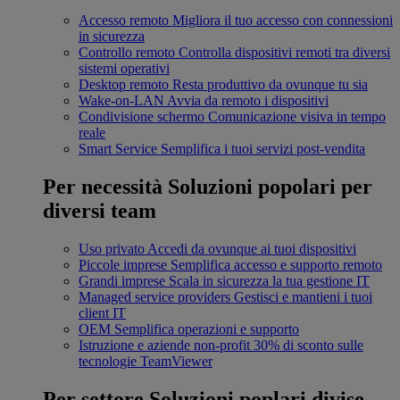
Accesso remoto
Migliora il tuo accesso con connessioni
in sicurezza
Controllo remoto
Controlla dispositivi remoti tra diversi
sistemi operativi
Desktop remoto
Resta produttivo da ovunque tu sia
Wake-on-LAN
Avvia da remoto i dispositivi
Condivisione schermo
Comunicazione visiva in tempo
reale
Smart Service
Semplifica i tuoi servizi post-vendita
Per necessità
Soluzioni popolari per
diversi team
Uso privato
Accedi da ovunque ai tuoi dispositivi
Piccole imprese
Semplifica accesso e supporto remoto
Grandi imprese
Scala in sicurezza la tua gestione IT
Managed service providers
Gestisci e mantieni i tuoi
client IT
OEM
Semplifica operazioni e supporto
Istruzione e aziende non-profit
30% di sconto sulle
tecnologie TeamViewer
Per settore
Soluzioni poplari divise