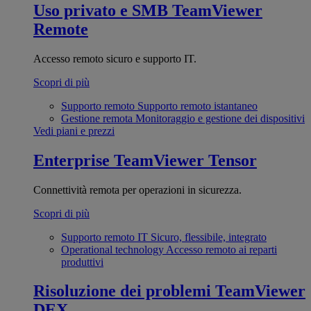
Uso privato e SMB
TeamViewer
Remote
Accesso remoto sicuro e supporto IT.
Scopri di più
Supporto remoto
Supporto remoto istantaneo
Gestione remota
Monitoraggio e gestione dei dispositivi
Vedi piani e prezzi
Enterprise
TeamViewer Tensor
Connettività remota per operazioni in sicurezza.
Scopri di più
Supporto remoto IT
Sicuro, flessibile, integrato
Operational technology
Accesso remoto ai reparti
produttivi
Risoluzione dei problemi
TeamViewer
DEX