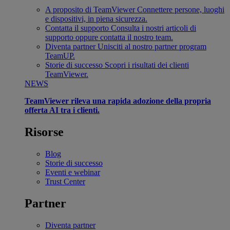
A proposito di TeamViewer
Connettere persone, luoghi
e dispositivi, in piena sicurezza.
Contatta il supporto
Consulta i nostri articoli di
supporto oppure contatta il nostro team.
Diventa partner
Unisciti al nostro partner program
TeamUP.
Storie di successo
Scopri i risultati dei clienti
TeamViewer.
NEWS
TeamViewer rileva una rapida adozione della propria
offerta AI tra i clienti.
Risorse
Blog
Storie di successo
Eventi e webinar
Trust Center
Partner
Diventa partner