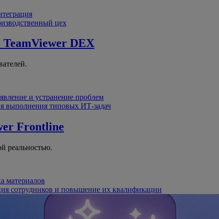
интеграция
оизводственный цех
й
TeamViewer DEX
вателей.
явление и устранение проблем
я выполнения типовых ИТ-задач
er Frontline
й реальностью.
ка материалов
ция сотрудников и повышение их квалификации