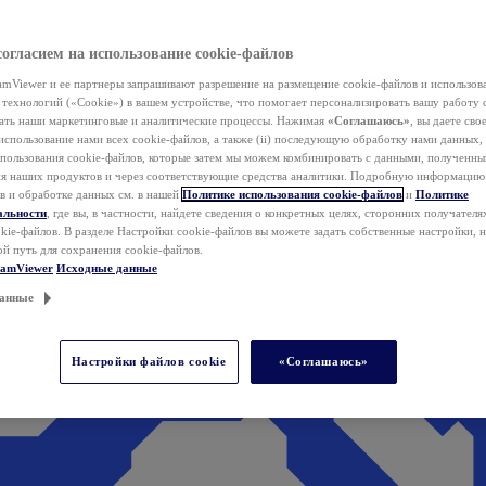
согласием на использование cookie-файлов
mViewer и ее партнеры запрашивают разрешение на размещение cookie-файлов и использов
технологий («Cookie») в вашем устройстве, что помогает персонализировать вашу работу 
ать наши маркетинговые и аналитические процессы. Нажимая
«Соглашаюсь»
, вы даете свое
использование нами всех cookie-файлов, а также (ii) последующую обработку нами данных,
спользования cookie-файлов, которые затем мы можем комбинировать с данными, полученным
ия наших продуктов и через соответствующие средства аналитики. Подробную информацию
в и обработке данных см. в нашей
Политике использования cookie-файлов
и
Политике
альности
, где вы, в частности, найдете сведения о конкретных целях, сторонних получателя
kie-файлов. В разделе Настройки cookie-файлов вы можете задать собственные настройки, 
ой путь для сохранения cookie-файлов.
eamViewer
Исходные данные
анные
Настройки файлов cookie
«Соглашаюсь»