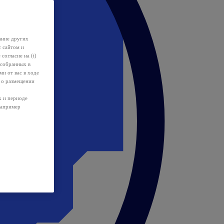
ание других
с сайтом и
 согласие на (i)
 собранных в
и от вас в ходе
 о размещении
х и периоде
например