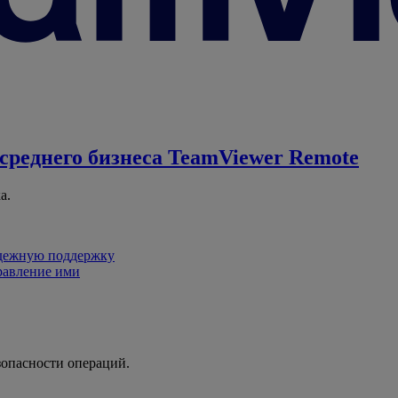
среднего бизнеса
TeamViewer Remote
а.
адежную поддержку
равление ими
зопасности операций.