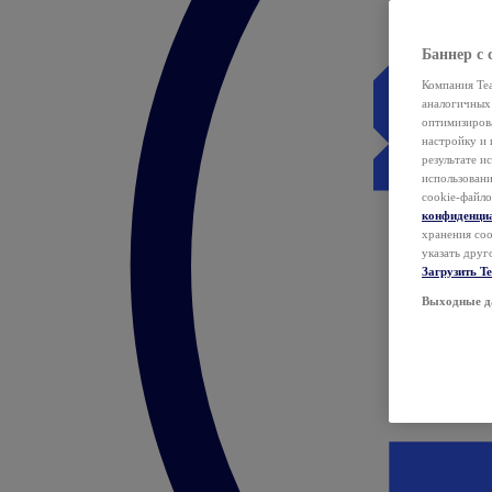
Баннер с 
Компания Tea
аналогичных 
оптимизиров
настройку и 
результате и
использован
cookie-файло
конфиденци
хранения coo
указать друг
Загрузить T
Выходные д