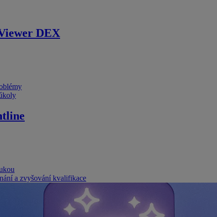
Viewer DEX
problémy
 úkoly
tline
rukou
nání a zvyšování kvalifikace