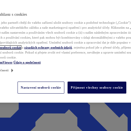
hlasu s cookies
jeho partneři chtějí do vašeho zařízení uložit soubory cookie a podobné technologie („Cookie“)
vašeho uživatelského zážitku a naše marketingová opatření i pro analytické účely. Kliknutím na
(i) naším nastavením a používáním všech souborů cookie a (ii) s naším následným zpracováním ú
h z používání cookies, které pak mohou být kombinovány s údaji shromážděnými z vašeho pou
povídajících analytických opatření. Umístění souborů cookie a zpracování dat je dále popsáno 
 souborů cookie
a
zásadách ochrany osobních údajů
, zejména pokud jde o přesné účely, příjemce
í souborů cookie. Pokud si přejete zvolit své vlastní preference, neváhejte a upravte umístění s
borů cookie.
amViewer
Údaje o společnosti
čnosti
Nastavení souborů cookie
Přijmout všechny soubory cookie