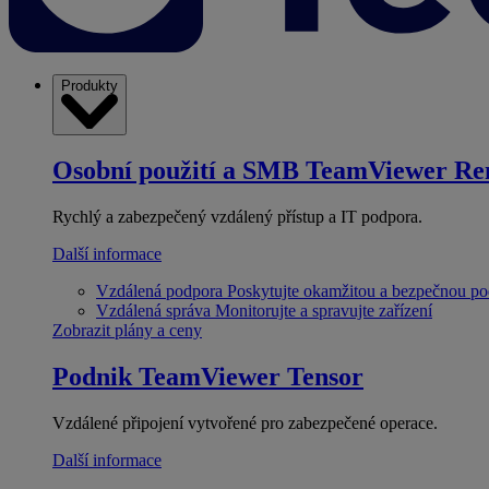
Produkty
Osobní použití a SMB
TeamViewer Re
Rychlý a zabezpečený vzdálený přístup a IT podpora.
Další informace
Vzdálená podpora
Poskytujte okamžitou a bezpečnou p
Vzdálená správa
Monitorujte a spravujte zařízení
Zobrazit plány a ceny
Podnik
TeamViewer Tensor
Vzdálené připojení vytvořené pro zabezpečené operace.
Další informace