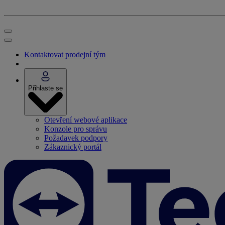
Kontaktovat prodejní tým
Přihlaste se
Otevření webové aplikace
Konzole pro správu
Požadavek podpory
Zákaznický portál