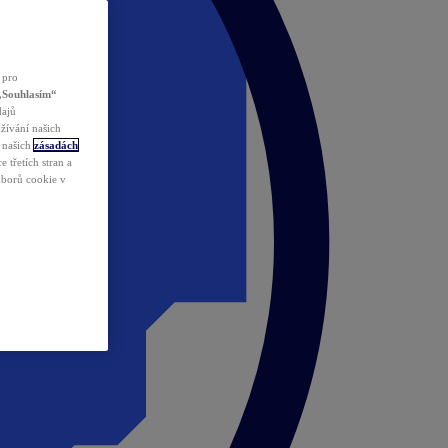
 pro
„Souhlasím“
dajů
žívání našich
v našich
zásadách
 třetích stran a
ouborů cookie v