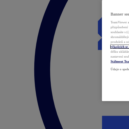
Banner sou
TeamViewer a 
přizpůsobení 
souhlasíte s 
shromážděnýc
produktů a od
týkajících se
délku ukládán
nastavení sou
Stáhnout Te
Údaje o spole