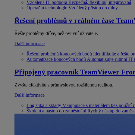
Vzdálená IT podpora
Bezpečná, flexibilní, integrovaná
Operační technologie
Vzdálený přístup do dílny
Řešení problémů v reálném čase
Team
Řešte problémy dříve, než ovlivní uživatele.
Další informace
Řešení problémů koncových bodů
Identifikujte a řešte 
Automatizace koncových bodů
Automatizujte rutinní IT
Připojený pracovník
TeamViewer Fron
Zvyšte efektivitu s průmyslovou rozšířenou realitou.
Další informace
Logistika a sklady
Manipulace s materiálem bez použití 
Školení a nástup do zaměstnání
Rychlý nástup do zaměst