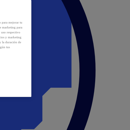
o para mejorar tu
de marketing para
y uso respectivo
cios y marketing
y la duración de
egún tus