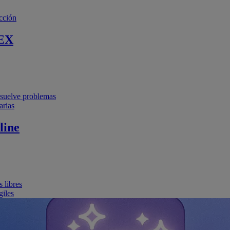
cción
EX
resuelve problemas
arias
line
 libres
giles