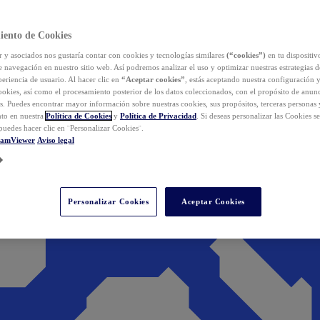
iento de Cookies
y asociados nos gustaría contar con cookies y tecnologías similares
(“cookies”)
en tu dispositiv
e navegación en nuestro sitio web. Así podremos analizar el uso y optimizar nuestras estrategias 
eriencia de usuario. Al hacer clic en
“Aceptar cookies”
, estás aceptando nuestra configuración 
cookies, así como el procesamiento posterior de los datos coleccionados, con el propósito de anun
s. Puedes encontrar mayor información sobre nuestras cookies, sus propósitos, terceras personas 
to en nuestra
Política de Cookies
y
Política de Privacidad
. Si deseas personalizar las Cookies s
puedes hacer clic en ¨Personalizar Cookies¨.
eamViewer
Aviso legal
Personalizar Cookies
Aceptar Cookies