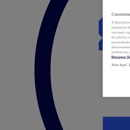
Consentim
A TeamViewer 
experiencia d
una mejor exp
de todas las 
personalizado
almacenamien
preferencias, 
Descargar T
Aviso legal