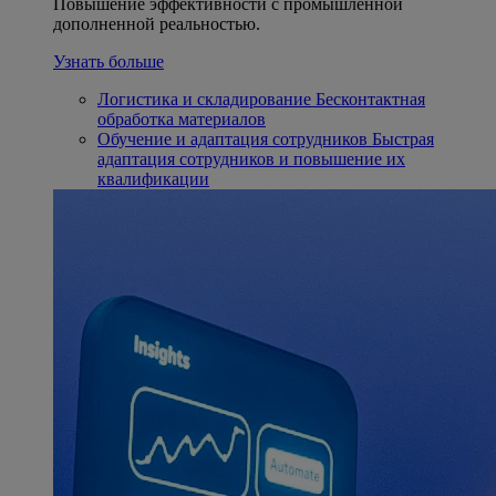
Повышение эффективности с промышленной
дополненной реальностью.
Узнать больше
Логистика и складирование
Бесконтактная
обработка материалов
Обучение и адаптация сотрудников
Быстрая
адаптация сотрудников и повышение их
квалификации