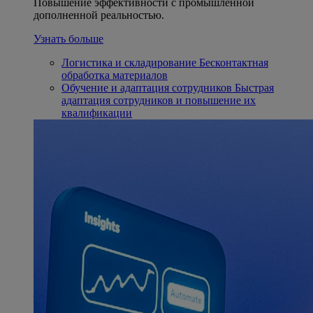
Повышение эффективности с промышленной
дополненной реальностью.
Узнать больше
Логистика и складирование
Бесконтактная
обработка материалов
Обучение и адаптация сотрудников
Быстрая
адаптация сотрудников и повышение их
квалификации