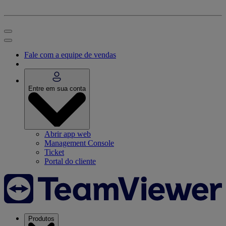
Fale com a equipe de vendas
Entre em sua conta
Abrir app web
Management Console
Ticket
Portal do cliente
Produtos