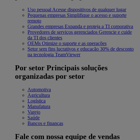
Uso pessoal
Acesse dispositivos de qualquer lugar
Pequenas empresas
Simplifique o acesso e suporte
remoto
Grandes empresas
Expanda e proteja a TI corporativa
Provedores de serviços gerenciados
Gerencie e cuide
da TI dos clientes
OEMs
Otimize o suporte e as operações
Setor sem fins lucrativos e educação
30% de desconto
na tecnologia TeamViewer
Por setor
Principais soluções
organizadas por setor
Automotiva
Agricultura
Logística
Manufatura
Varejo
Saúde
Bancos e finanças
Fale com nossa equipe de vendas