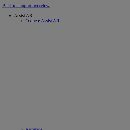
Back to support overview
Assist AR
O que é Assist AR
Recursos