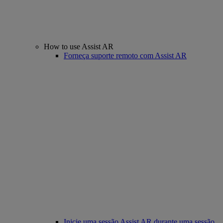
How to use Assist AR
Forneça suporte remoto com Assist AR
Inicie uma sessão Assist AR durante uma sessão