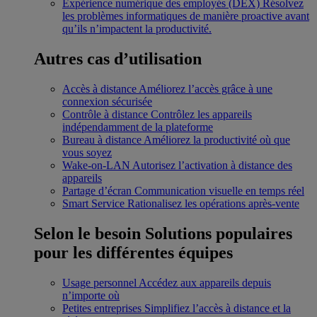
Expérience numérique des employés (DEX)
Résolvez
les problèmes informatiques de manière proactive avant
qu’ils n’impactent la productivité.
Autres cas d’utilisation
Accès à distance
Améliorez l’accès grâce à une
connexion sécurisée
Contrôle à distance
Contrôlez les appareils
indépendamment de la plateforme
Bureau à distance
Améliorez la productivité où que
vous soyez
Wake-on-LAN
Autorisez l’activation à distance des
appareils
Partage d’écran
Communication visuelle en temps réel
Smart Service
Rationalisez les opérations après-vente
Selon le besoin
Solutions populaires
pour les différentes équipes
Usage personnel
Accédez aux appareils depuis
n’importe où
Petites entreprises
Simplifiez l’accès à distance et la