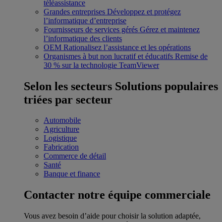
téléassistance
Grandes entreprises
Développez et protégez
l’informatique d’entreprise
Fournisseurs de services gérés
Gérez et maintenez
l’informatique des clients
OEM
Rationalisez l’assistance et les opérations
Organismes à but non lucratif et éducatifs
Remise de
30 % sur la technologie TeamViewer
Selon les secteurs
Solutions populaires
triées par secteur
Automobile
Agriculture
Logistique
Fabrication
Commerce de détail
Santé
Banque et finance
Contacter notre équipe commerciale
Vous avez besoin d’aide pour choisir la solution adaptée,