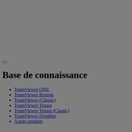
Base de connaissance
TeamViewer ONE
TeamViewer Remote
TeamViewer (Classic)
TeamViewer Tensor
TeamViewer Tensor (Classic)
TeamViewer Frontline
Autres produits