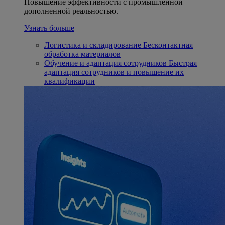
Повышение эффективности с промышленной
дополненной реальностью.
Узнать больше
Логистика и складирование
Бесконтактная
обработка материалов
Обучение и адаптация сотрудников
Быстрая
адаптация сотрудников и повышение их
квалификации