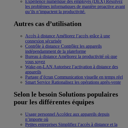
Expérience numérique des employés (DEX)
Résolvez
les problèmes informatiques de manière proactive avant
qu’ils n’impactent la productivité.
Autres cas d’utilisation
Accès à distance
Améliorez l’accès grâce à une
connexion sécurisée
Contrôle à distance
Contrôlez les appareils
indépendamment de la plateforme
Bureau à distance
Améliorez la productivité où que
vous soyez
Wake-on-LAN
Autorisez l’activation à distance des
appareils
Partage d’écran
Communication visuelle en temps réel
Smart Service
Rationalisez les opérations après-vente
Selon le besoin
Solutions populaires
pour les différentes équipes
Usage personnel
Accédez aux appareils depuis
n’importe où
Petites entreprises
Simplifiez l’accès à distance et la