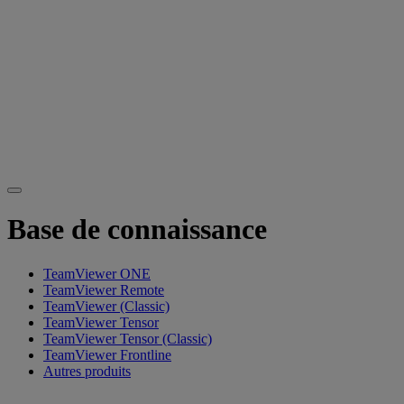
Base de connaissance
TeamViewer ONE
TeamViewer Remote
TeamViewer (Classic)
TeamViewer Tensor
TeamViewer Tensor (Classic)
TeamViewer Frontline
Autres produits