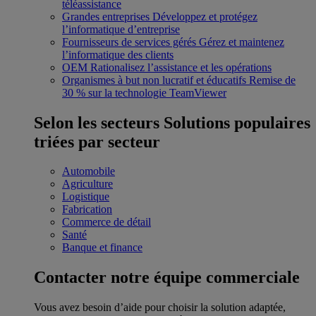
téléassistance
Grandes entreprises
Développez et protégez
l’informatique d’entreprise
Fournisseurs de services gérés
Gérez et maintenez
l’informatique des clients
OEM
Rationalisez l’assistance et les opérations
Organismes à but non lucratif et éducatifs
Remise de
30 % sur la technologie TeamViewer
Selon les secteurs
Solutions populaires
triées par secteur
Automobile
Agriculture
Logistique
Fabrication
Commerce de détail
Santé
Banque et finance
Contacter notre équipe commerciale
Vous avez besoin d’aide pour choisir la solution adaptée,