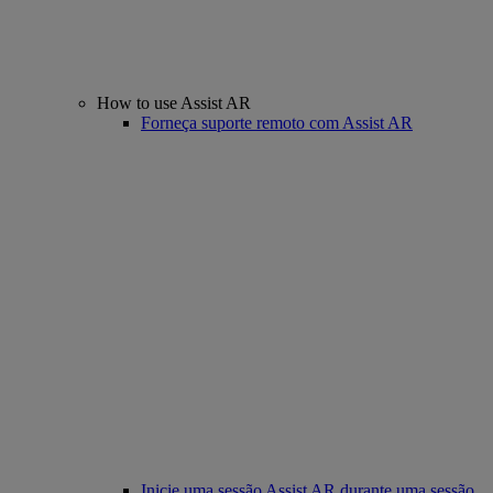
How to use Assist AR
Forneça suporte remoto com Assist AR
Inicie uma sessão Assist AR durante uma sessão