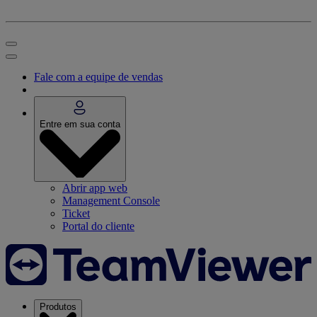
Fale com a equipe de vendas
Entre em sua conta
Abrir app web
Management Console
Ticket
Portal do cliente
Produtos