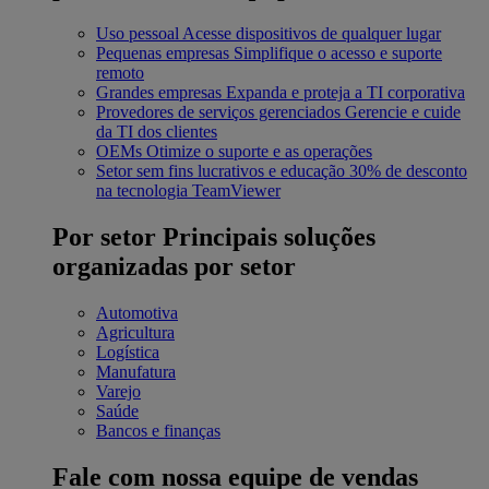
Uso pessoal
Acesse dispositivos de qualquer lugar
Pequenas empresas
Simplifique o acesso e suporte
remoto
Grandes empresas
Expanda e proteja a TI corporativa
Provedores de serviços gerenciados
Gerencie e cuide
da TI dos clientes
OEMs
Otimize o suporte e as operações
Setor sem fins lucrativos e educação
30% de desconto
na tecnologia TeamViewer
Por setor
Principais soluções
organizadas por setor
Automotiva
Agricultura
Logística
Manufatura
Varejo
Saúde
Bancos e finanças
Fale com nossa equipe de vendas