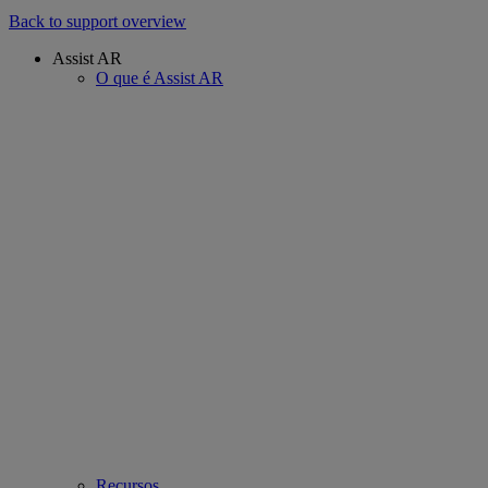
Back to support overview
Assist AR
O que é Assist AR
Recursos