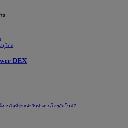
ภัย
ว
่อยู่ไกล
ewer DEX
ห้งานไอทีประจำวันทำงานโดยอัตโนมัติ