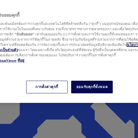
นยอมคุกกี้
ละพันธมิตรต้องการวางคุกกี้และเทคโนโลยีที่คล้ายคลึงกัน (“คุกกี้”) บนอุปกรณ์ของคุณ เพื่อ
ารใช้งานเว็บในแบบที่เหมาะกับคุณ รวมถึงมาตรการทางการตลาดของเรา และเพื่อวัตถุประ
วยการคลิก
“ฉันยินยอม”
เท่ากับคุณยอมรับ (1) การตั้งค่าและการใช้งานคุกกี้ทั้งหมดของเรา ร
มูลที่รวบรวมจากการใช้คุกกี้ในภายหลัง ซึ่งอาจรวมกับข้อมูลที่รวบรวมจากการที่คุณใช้ผลิ
ิเคราะห์ที่สอดคล้องกัน การจัดวางคุกกี้และการประมวลผลข้อมูลมีอธิบายเพิ่มเติมใน
นโยบาย
ป็นส่วนตัว
ของเรา โดยเฉพาะที่เกี่ยวกับวัตถุประสงค์ที่ชัดเจน ผู้รับซึ่งเป็นบุคคลที่สาม และ
ากคุณต้องการเลือกการตั้งค่าของคุณเอง โปรดปรับการวางคุกกี้ในการตั้งค่าคุกกี้
TeamViewer
ที่อยู่
การตั้งค่าคุกกี้
ยอมรับคุกกี้ทั้งหมด