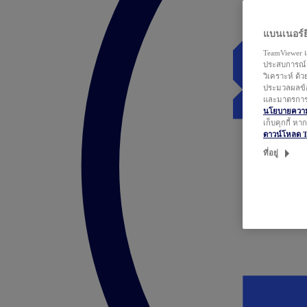
แบนเนอร์ยิ
TeamViewer แ
ประสบการณ์ก
วิเคราะห์ ด้
ประมวลผลข้อ
และมาตรการว
นโยบายความเ
เก็บคุกกี้ ห
ดาวน์โหลด 
ที่อยู่