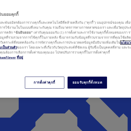
นยอมคุกกี้
ละพันธมิตรต้องการวางคุกกี้และเทคโนโลยีที่คล้ายคลึงกัน (“คุกกี้”) บนอุปกรณ์ของคุณ เพื่อ
ารใช้งานเว็บในแบบที่เหมาะกับคุณ รวมถึงมาตรการทางการตลาดของเรา และเพื่อวัตถุประ
วยการคลิก
“ฉันยินยอม”
เท่ากับคุณยอมรับ (1) การตั้งค่าและการใช้งานคุกกี้ทั้งหมดของเรา ร
มูลที่รวบรวมจากการใช้คุกกี้ในภายหลัง ซึ่งอาจรวมกับข้อมูลที่รวบรวมจากการที่คุณใช้ผลิ
ิเคราะห์ที่สอดคล้องกัน การจัดวางคุกกี้และการประมวลผลข้อมูลมีอธิบายเพิ่มเติมใน
นโยบาย
ป็นส่วนตัว
ของเรา โดยเฉพาะที่เกี่ยวกับวัตถุประสงค์ที่ชัดเจน ผู้รับซึ่งเป็นบุคคลที่สาม และ
ากคุณต้องการเลือกการตั้งค่าของคุณเอง โปรดปรับการวางคุกกี้ในการตั้งค่าคุกกี้
TeamViewer
ที่อยู่
การตั้งค่าคุกกี้
ยอมรับคุกกี้ทั้งหมด