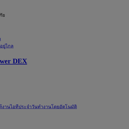
ภัย
ว
่อยู่ไกล
ewer DEX
ห้งานไอทีประจำวันทำงานโดยอัตโนมัติ