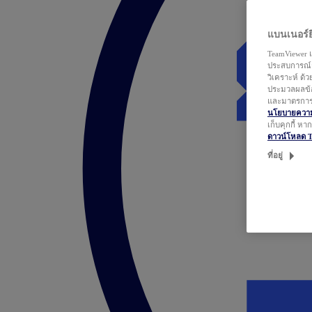
แบนเนอร์ยิ
TeamViewer แ
ประสบการณ์ก
วิเคราะห์ ด้
ประมวลผลข้อ
และมาตรการว
นโยบายความเ
เก็บคุกกี้ ห
ดาวน์โหลด 
ที่อยู่