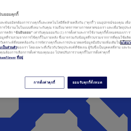
นยอมคุกกี้
ละพันธมิตรต้องการวางคุกกี้และเทคโนโลยีที่คล้ายคลึงกัน (“คุกกี้”) บนอุปกรณ์ของคุณ เพื่อ
ารใช้งานเว็บในแบบที่เหมาะกับคุณ รวมถึงมาตรการทางการตลาดของเรา และเพื่อวัตถุประ
วยการคลิก
“ฉันยินยอม”
เท่ากับคุณยอมรับ (1) การตั้งค่าและการใช้งานคุกกี้ทั้งหมดของเรา ร
มูลที่รวบรวมจากการใช้คุกกี้ในภายหลัง ซึ่งอาจรวมกับข้อมูลที่รวบรวมจากการที่คุณใช้ผลิ
ิเคราะห์ที่สอดคล้องกัน การจัดวางคุกกี้และการประมวลผลข้อมูลมีอธิบายเพิ่มเติมใน
นโยบาย
ป็นส่วนตัว
ของเรา โดยเฉพาะที่เกี่ยวกับวัตถุประสงค์ที่ชัดเจน ผู้รับซึ่งเป็นบุคคลที่สาม และ
ากคุณต้องการเลือกการตั้งค่าของคุณเอง โปรดปรับการวางคุกกี้ในการตั้งค่าคุกกี้
TeamViewer
ที่อยู่
การตั้งค่าคุกกี้
ยอมรับคุกกี้ทั้งหมด