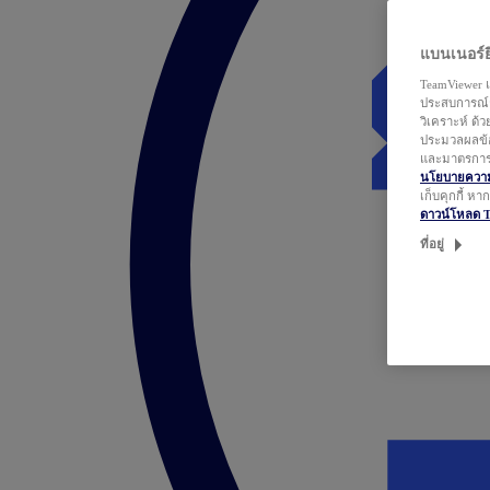
แบนเนอร์ยิ
TeamViewer แ
ประสบการณ์ก
วิเคราะห์ ด้
ประมวลผลข้อ
และมาตรการว
นโยบายความเ
เก็บคุกกี้ ห
ดาวน์โหลด 
ที่อยู่