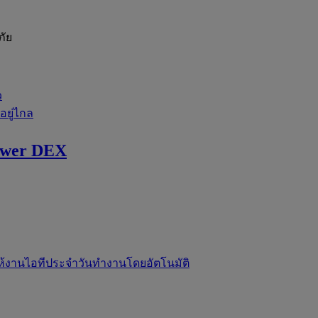
ภัย
ว
่อยู่ไกล
ewer DEX
ห้งานไอทีประจำวันทำงานโดยอัตโนมัติ