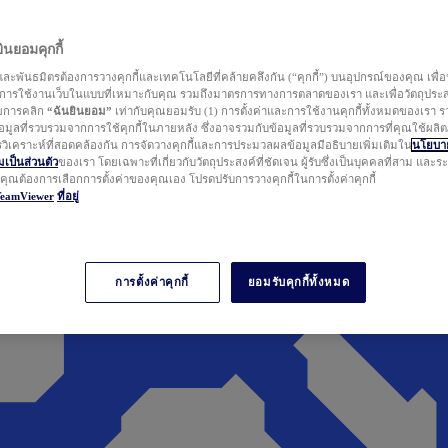
นยอมคุกกี้
ละพันธมิตรต้องการวางคุกกี้และเทคโนโลยีที่คล้ายคลึงกัน (“คุกกี้”) บนอุปกรณ์ของคุณ เพื่อ
ารใช้งานเว็บในแบบที่เหมาะกับคุณ รวมถึงมาตรการทางการตลาดของเรา และเพื่อวัตถุประ
วยการคลิก
“ฉันยินยอม”
เท่ากับคุณยอมรับ (1) การตั้งค่าและการใช้งานคุกกี้ทั้งหมดของเรา ร
มูลที่รวบรวมจากการใช้คุกกี้ในภายหลัง ซึ่งอาจรวมกับข้อมูลที่รวบรวมจากการที่คุณใช้ผลิ
ิเคราะห์ที่สอดคล้องกัน การจัดวางคุกกี้และการประมวลผลข้อมูลมีอธิบายเพิ่มเติมใน
นโยบาย
ป็นส่วนตัว
ของเรา โดยเฉพาะที่เกี่ยวกับวัตถุประสงค์ที่ชัดเจน ผู้รับซึ่งเป็นบุคคลที่สาม และ
ากคุณต้องการเลือกการตั้งค่าของคุณเอง โปรดปรับการวางคุกกี้ในการตั้งค่าคุกกี้
TeamViewer
ที่อยู่
การตั้งค่าคุกกี้
ยอมรับคุกกี้ทั้งหมด