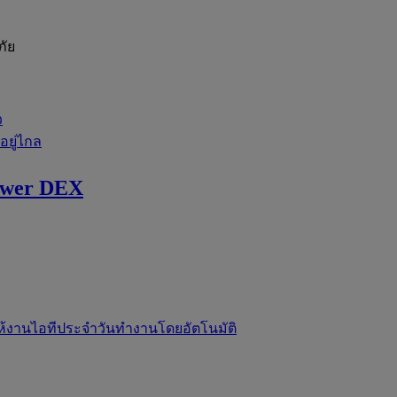
ภัย
ว
่อยู่ไกล
ewer DEX
ห้งานไอทีประจำวันทำงานโดยอัตโนมัติ