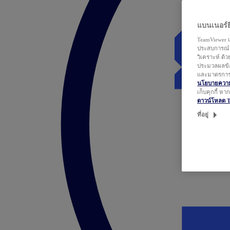
แบนเนอร์ยิ
TeamViewer แ
ประสบการณ์ก
วิเคราะห์ ด้
ประมวลผลข้อ
และมาตรการว
นโยบายความเ
เก็บคุกกี้ ห
ดาวน์โหลด 
ที่อยู่