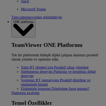
Slack
Microsoft Teams
Tüm entegrasyonları görüntüleyin
ONE platformu
TeamViewer ONE Platformu
Tek bir platformda birleşik dijital çalışma alanınızı proaktif
olarak yönetin ve optimize edin.
Yalın BT ekipleri için
Proaktif cihaz yönetimi
Sürtüşmesiz deneyim
Pürüzsüz ve kesintisiz dijital
deneyim
Sorunsuz BT operasyonu
Proaktif düzeltme ve
olağanüstü hizmet
Ekibimizle konuşun
Dönüşüme hazır mısınız?
Platformu keşfedin
Temel Özellikler