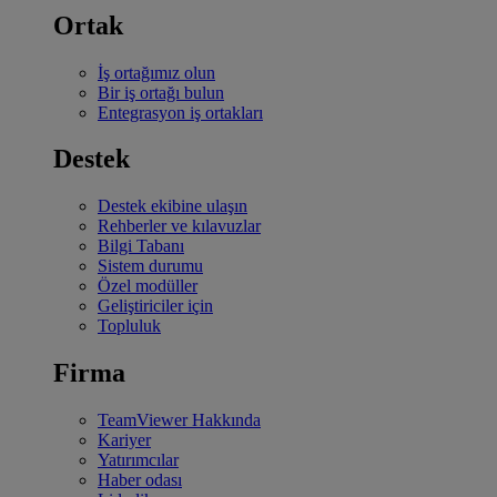
Ortak
İş ortağımız olun
Bir iş ortağı bulun
Entegrasyon iş ortakları
Destek
Destek ekibine ulaşın
Rehberler ve kılavuzlar
Bilgi Tabanı
Sistem durumu
Özel modüller
Geliştiriciler için
Topluluk
Firma
TeamViewer Hakkında
Kariyer
Yatırımcılar
Haber odası