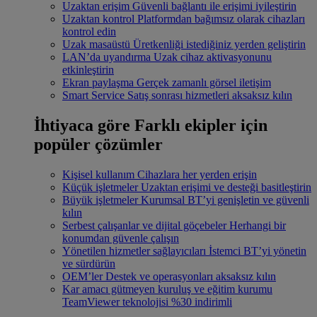
Uzaktan erişim
Güvenli bağlantı ile erişimi iyileştirin
Uzaktan kontrol
Platformdan bağımsız olarak cihazları
kontrol edin
Uzak masaüstü
Üretkenliği istediğiniz yerden geliştirin
LAN’da uyandırma
Uzak cihaz aktivasyonunu
etkinleştirin
Ekran paylaşma
Gerçek zamanlı görsel iletişim
Smart Service
Satış sonrası hizmetleri aksaksız kılın
İhtiyaca göre
Farklı ekipler için
popüler çözümler
Kişisel kullanım
Cihazlara her yerden erişin
Küçük işletmeler
Uzaktan erişimi ve desteği basitleştirin
Büyük işletmeler
Kurumsal BT’yi genişletin ve güvenli
kılın
Serbest çalışanlar ve dijital göçebeler
Herhangi bir
konumdan güvenle çalışın
Yönetilen hizmetler sağlayıcıları
İstemci BT’yi yönetin
ve sürdürün
OEM’ler
Destek ve operasyonları aksaksız kılın
Kar amacı gütmeyen kuruluş ve eğitim kurumu
TeamViewer teknolojisi %30 indirimli