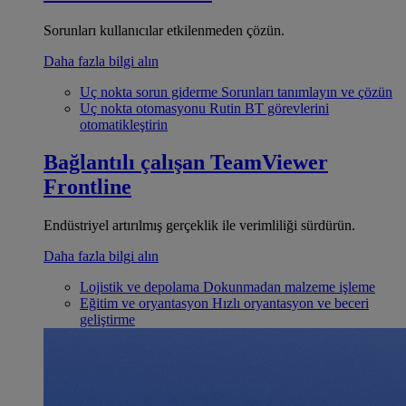
Sorunları kullanıcılar etkilenmeden çözün.
Daha fazla bilgi alın
Uç nokta sorun giderme
Sorunları tanımlayın ve çözün
Uç nokta otomasyonu
Rutin BT görevlerini
otomatikleştirin
Bağlantılı çalışan
TeamViewer
Frontline
Endüstriyel artırılmış gerçeklik ile verimliliği sürdürün.
Daha fazla bilgi alın
Lojistik ve depolama
Dokunmadan malzeme işleme
Eğitim ve oryantasyon
Hızlı oryantasyon ve beceri
geliştirme