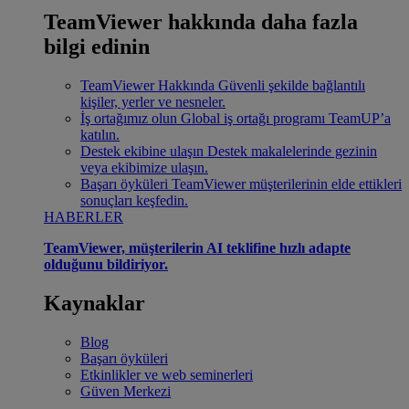
TeamViewer hakkında daha fazla
bilgi edinin
TeamViewer Hakkında
Güvenli şekilde bağlantılı
kişiler, yerler ve nesneler.
İş ortağımız olun
Global iş ortağı programı TeamUP’a
katılın.
Destek ekibine ulaşın
Destek makalelerinde gezinin
veya ekibimize ulaşın.
Başarı öyküleri
TeamViewer müşterilerinin elde ettikleri
sonuçları keşfedin.
HABERLER
TeamViewer, müşterilerin AI teklifine hızlı adapte
olduğunu bildiriyor.
Kaynaklar
Blog
Başarı öyküleri
Etkinlikler ve web seminerleri
Güven Merkezi