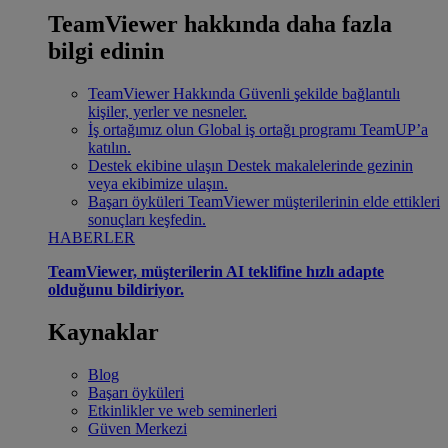
TeamViewer hakkında daha fazla
bilgi edinin
TeamViewer Hakkında
Güvenli şekilde bağlantılı
kişiler, yerler ve nesneler.
İş ortağımız olun
Global iş ortağı programı TeamUP’a
katılın.
Destek ekibine ulaşın
Destek makalelerinde gezinin
veya ekibimize ulaşın.
Başarı öyküleri
TeamViewer müşterilerinin elde ettikleri
sonuçları keşfedin.
HABERLER
TeamViewer, müşterilerin AI teklifine hızlı adapte
olduğunu bildiriyor.
Kaynaklar
Blog
Başarı öyküleri
Etkinlikler ve web seminerleri
Güven Merkezi