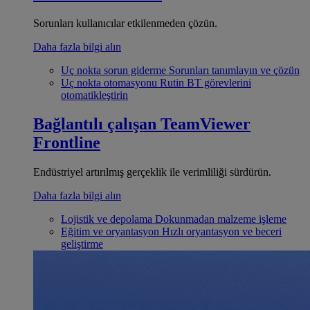
Sorunları kullanıcılar etkilenmeden çözün.
Daha fazla bilgi alın
Uç nokta sorun giderme
Sorunları tanımlayın ve çözün
Uç nokta otomasyonu
Rutin BT görevlerini
otomatikleştirin
Bağlantılı çalışan
TeamViewer
Frontline
Endüstriyel artırılmış gerçeklik ile verimliliği sürdürün.
Daha fazla bilgi alın
Lojistik ve depolama
Dokunmadan malzeme işleme
Eğitim ve oryantasyon
Hızlı oryantasyon ve beceri
geliştirme