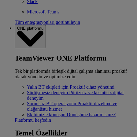
Slack
Microsoft Teams
Tüm entegrasyonları görüntüleyin
ONE platformu
TeamViewer ONE Platformu
Tek bir platformda birleşik dijital çalışma alanınızı proaktif
olarak yönetin ve optimize edin.
Yalın BT ekipleri için
Proaktif cihaz yönetimi
Sürtüşmesiz deneyim
Pürüzsüz ve kesintisiz dijital
deneyim
Sorunsuz BT operasyonu
Proaktif düzeltme ve
olağanüstü hizmet
Ekibimizle konuşun
Dönüşüme hazır mısınız?
Platformu keşfedin
Temel Özellikler