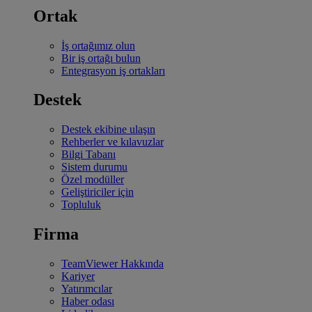
Ortak
İş ortağımız olun
Bir iş ortağı bulun
Entegrasyon iş ortakları
Destek
Destek ekibine ulaşın
Rehberler ve kılavuzlar
Bilgi Tabanı
Sistem durumu
Özel modüller
Geliştiriciler için
Topluluk
Firma
TeamViewer Hakkında
Kariyer
Yatırımcılar
Haber odası