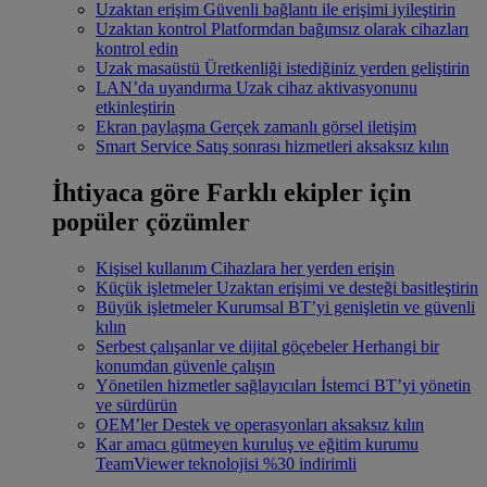
Uzaktan erişim
Güvenli bağlantı ile erişimi iyileştirin
Uzaktan kontrol
Platformdan bağımsız olarak cihazları
kontrol edin
Uzak masaüstü
Üretkenliği istediğiniz yerden geliştirin
LAN’da uyandırma
Uzak cihaz aktivasyonunu
etkinleştirin
Ekran paylaşma
Gerçek zamanlı görsel iletişim
Smart Service
Satış sonrası hizmetleri aksaksız kılın
İhtiyaca göre
Farklı ekipler için
popüler çözümler
Kişisel kullanım
Cihazlara her yerden erişin
Küçük işletmeler
Uzaktan erişimi ve desteği basitleştirin
Büyük işletmeler
Kurumsal BT’yi genişletin ve güvenli
kılın
Serbest çalışanlar ve dijital göçebeler
Herhangi bir
konumdan güvenle çalışın
Yönetilen hizmetler sağlayıcıları
İstemci BT’yi yönetin
ve sürdürün
OEM’ler
Destek ve operasyonları aksaksız kılın
Kar amacı gütmeyen kuruluş ve eğitim kurumu
TeamViewer teknolojisi %30 indirimli