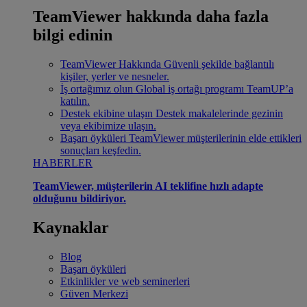
TeamViewer hakkında daha fazla
bilgi edinin
TeamViewer Hakkında
Güvenli şekilde bağlantılı
kişiler, yerler ve nesneler.
İş ortağımız olun
Global iş ortağı programı TeamUP’a
katılın.
Destek ekibine ulaşın
Destek makalelerinde gezinin
veya ekibimize ulaşın.
Başarı öyküleri
TeamViewer müşterilerinin elde ettikleri
sonuçları keşfedin.
HABERLER
TeamViewer, müşterilerin AI teklifine hızlı adapte
olduğunu bildiriyor.
Kaynaklar
Blog
Başarı öyküleri
Etkinlikler ve web seminerleri
Güven Merkezi