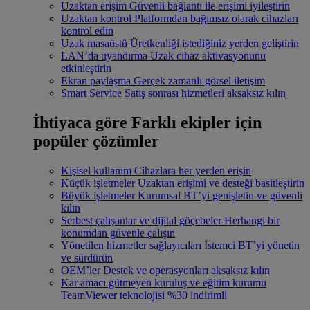
Uzaktan erişim
Güvenli bağlantı ile erişimi iyileştirin
Uzaktan kontrol
Platformdan bağımsız olarak cihazları
kontrol edin
Uzak masaüstü
Üretkenliği istediğiniz yerden geliştirin
LAN’da uyandırma
Uzak cihaz aktivasyonunu
etkinleştirin
Ekran paylaşma
Gerçek zamanlı görsel iletişim
Smart Service
Satış sonrası hizmetleri aksaksız kılın
İhtiyaca göre
Farklı ekipler için
popüler çözümler
Kişisel kullanım
Cihazlara her yerden erişin
Küçük işletmeler
Uzaktan erişimi ve desteği basitleştirin
Büyük işletmeler
Kurumsal BT’yi genişletin ve güvenli
kılın
Serbest çalışanlar ve dijital göçebeler
Herhangi bir
konumdan güvenle çalışın
Yönetilen hizmetler sağlayıcıları
İstemci BT’yi yönetin
ve sürdürün
OEM’ler
Destek ve operasyonları aksaksız kılın
Kar amacı gütmeyen kuruluş ve eğitim kurumu
TeamViewer teknolojisi %30 indirimli