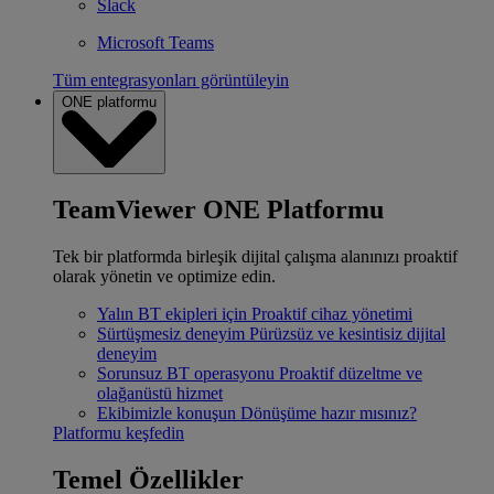
Slack
Microsoft Teams
Tüm entegrasyonları görüntüleyin
ONE platformu
TeamViewer ONE Platformu
Tek bir platformda birleşik dijital çalışma alanınızı proaktif
olarak yönetin ve optimize edin.
Yalın BT ekipleri için
Proaktif cihaz yönetimi
Sürtüşmesiz deneyim
Pürüzsüz ve kesintisiz dijital
deneyim
Sorunsuz BT operasyonu
Proaktif düzeltme ve
olağanüstü hizmet
Ekibimizle konuşun
Dönüşüme hazır mısınız?
Platformu keşfedin
Temel Özellikler