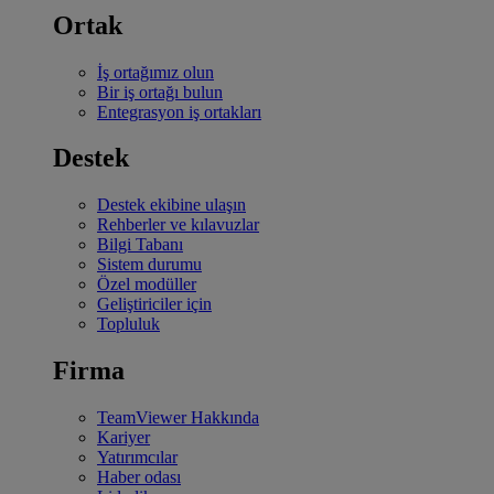
Ortak
İş ortağımız olun
Bir iş ortağı bulun
Entegrasyon iş ortakları
Destek
Destek ekibine ulaşın
Rehberler ve kılavuzlar
Bilgi Tabanı
Sistem durumu
Özel modüller
Geliştiriciler için
Topluluk
Firma
TeamViewer Hakkında
Kariyer
Yatırımcılar
Haber odası