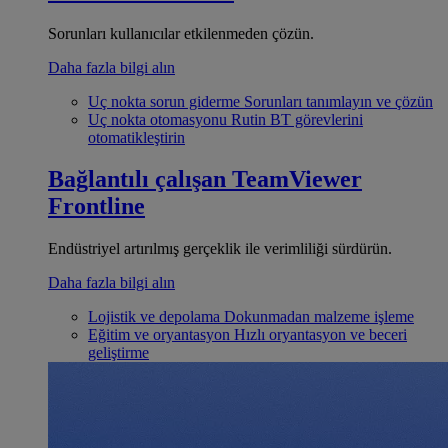
Sorunları kullanıcılar etkilenmeden çözün.
Daha fazla bilgi alın
Uç nokta sorun giderme
Sorunları tanımlayın ve çözün
Uç nokta otomasyonu
Rutin BT görevlerini
otomatikleştirin
Bağlantılı çalışan
TeamViewer
Frontline
Endüstriyel artırılmış gerçeklik ile verimliliği sürdürün.
Daha fazla bilgi alın
Lojistik ve depolama
Dokunmadan malzeme işleme
Eğitim ve oryantasyon
Hızlı oryantasyon ve beceri
geliştirme