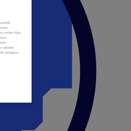
analitik
erine
ız verileri daha
 onay
inde
rez saklama
nde istediğiniz