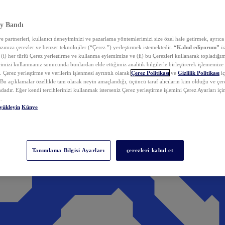
y Bandı
 partnerleri, kullanıcı deneyiminizi ve pazarlama yöntemlerimizi size özel hale getirmek, ayrıca 
zınıza çerezler ve benzer teknolojiler (“Çerez ”) yerleştirmek istemektedir.
“Kabul ediyorum”
üz
 (i) her türlü Çerez yerleştirme ve kullanma eylemimize ve (ii) bu Çerezleri kullanarak topladığım
rimizi kullanmanız sonucunda bunlardan elde ettiğimiz analitik bilgilerle birleştirerek işlememize
 Çerez yerleştirme ve verilerin işlenmesi ayrıntılı olarak
Çerez Politikası
ve
Gizlilik Politikası
iç
. Bu açıklamalar özellikle tam olarak neyin amaçlandığı, üçüncü taraf alıcıların kim olduğu ve çe
dadır. Eğer kendi tercihlerinizi kullanmak isterseniz Çerez yerleştirme işlemini Çerez Ayarları içi
.
yükleyin
Künye
Tanımlama Bilgisi Ayarları
çerezleri kabul et