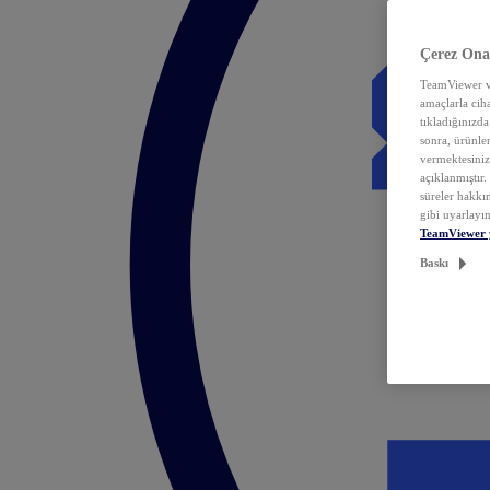
Çerez Ona
TeamViewer ve
amaçlarla ciha
tıkladığınızda
sonra, ürünle
vermektesiniz.
açıklanmıştır
süreler hakkın
gibi uyarlayın
TeamViewer 
Baskı