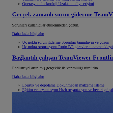
Operasyonel teknoloji
Uzaktan atölye erişimi
Gerçek zamanlı sorun giderme
TeamV
Sorunları kullanıcılar etkilenmeden çözün.
Daha fazla bilgi alın
Uç nokta sorun giderme
Sorunları tanımlayın ve çözün
Uç nokta otomasyonu
Rutin BT görevlerini otomatikleşti
Bağlantılı çalışan
TeamViewer Frontli
Endüstriyel artırılmış gerçeklik ile verimliliği sürdürün.
Daha fazla bilgi alın
Lojistik ve depolama
Dokunmadan malzeme işleme
Eğitim ve oryantasyon
Hızlı oryantasyon ve beceri gelişt