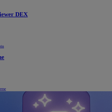
iewer DEX
rin
ne
irme