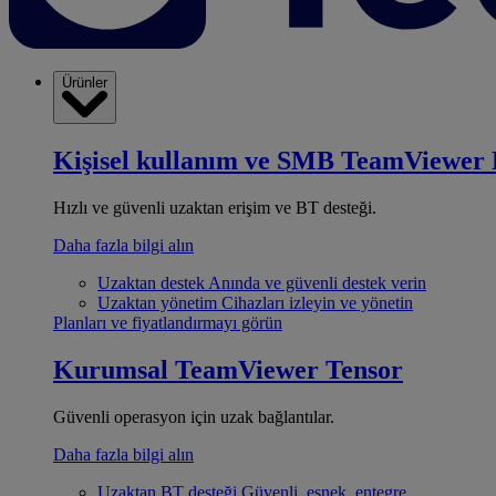
Ürünler
Kişisel kullanım ve SMB
TeamViewer 
Hızlı ve güvenli uzaktan erişim ve BT desteği.
Daha fazla bilgi alın
Uzaktan destek
Anında ve güvenli destek verin
Uzaktan yönetim
Cihazları izleyin ve yönetin
Planları ve fiyatlandırmayı görün
Kurumsal
TeamViewer Tensor
Güvenli operasyon için uzak bağlantılar.
Daha fazla bilgi alın
Uzaktan BT desteği
Güvenli, esnek, entegre