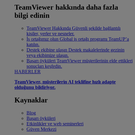
TeamViewer hakkında daha fazla
bilgi edinin
TeamViewer Hakkında
Güvenli şekilde bağlantılı
kişiler, yerler ve nesneler.
İş ortağımız olun
Global iş ortağı programı TeamUP’a
katılın.
Destek ekibine ulaşın
Destek makalelerinde gezinin
veya ekibimize ulaşın.
Başarı öyküleri
TeamViewer müşterilerinin elde ettikleri
sonuçları keşfedin.
HABERLER
TeamViewer, müşterilerin AI teklifine hızlı adapte
olduğunu bildiriyor.
Kaynaklar
Blog
Başarı öyküleri
Etkinlikler ve web seminerleri
Güven Merkezi