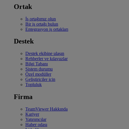
Ortak
İş ortağımız olun
Bir iş ortağı bulun
Entegrasyon iş ortakları
Destek
Destek ekibine ulaşın
Rehberler ve kılavuzlar
Bilgi Tabanı
Sistem durumu
Özel modüller
Geliştiriciler için
Topluluk
Firma
TeamViewer Hakkında
Kariyer
Yatırımcılar
Haber odası