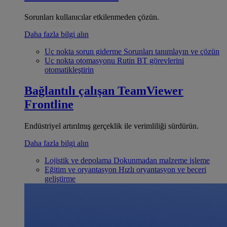
Sorunları kullanıcılar etkilenmeden çözün.
Daha fazla bilgi alın
Uç nokta sorun giderme
Sorunları tanımlayın ve çözün
Uç nokta otomasyonu
Rutin BT görevlerini
otomatikleştirin
Bağlantılı çalışan
TeamViewer
Frontline
Endüstriyel artırılmış gerçeklik ile verimliliği sürdürün.
Daha fazla bilgi alın
Lojistik ve depolama
Dokunmadan malzeme işleme
Eğitim ve oryantasyon
Hızlı oryantasyon ve beceri
geliştirme