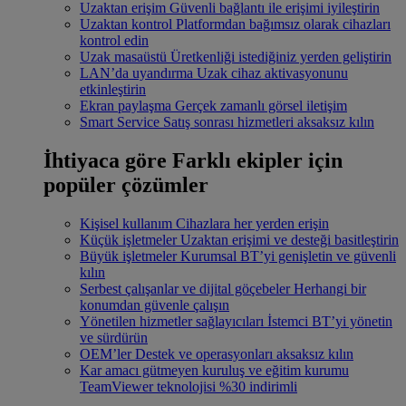
Uzaktan erişim
Güvenli bağlantı ile erişimi iyileştirin
Uzaktan kontrol
Platformdan bağımsız olarak cihazları
kontrol edin
Uzak masaüstü
Üretkenliği istediğiniz yerden geliştirin
LAN’da uyandırma
Uzak cihaz aktivasyonunu
etkinleştirin
Ekran paylaşma
Gerçek zamanlı görsel iletişim
Smart Service
Satış sonrası hizmetleri aksaksız kılın
İhtiyaca göre
Farklı ekipler için
popüler çözümler
Kişisel kullanım
Cihazlara her yerden erişin
Küçük işletmeler
Uzaktan erişimi ve desteği basitleştirin
Büyük işletmeler
Kurumsal BT’yi genişletin ve güvenli
kılın
Serbest çalışanlar ve dijital göçebeler
Herhangi bir
konumdan güvenle çalışın
Yönetilen hizmetler sağlayıcıları
İstemci BT’yi yönetin
ve sürdürün
OEM’ler
Destek ve operasyonları aksaksız kılın
Kar amacı gütmeyen kuruluş ve eğitim kurumu
TeamViewer teknolojisi %30 indirimli