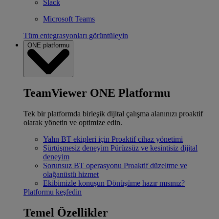
Slack
Microsoft Teams
Tüm entegrasyonları görüntüleyin
ONE platformu
TeamViewer ONE Platformu
Tek bir platformda birleşik dijital çalışma alanınızı proaktif
olarak yönetin ve optimize edin.
Yalın BT ekipleri için
Proaktif cihaz yönetimi
Sürtüşmesiz deneyim
Pürüzsüz ve kesintisiz dijital
deneyim
Sorunsuz BT operasyonu
Proaktif düzeltme ve
olağanüstü hizmet
Ekibimizle konuşun
Dönüşüme hazır mısınız?
Platformu keşfedin
Temel Özellikler