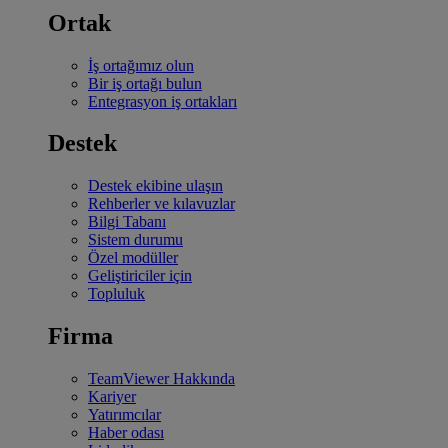
Ortak
İş ortağımız olun
Bir iş ortağı bulun
Entegrasyon iş ortakları
Destek
Destek ekibine ulaşın
Rehberler ve kılavuzlar
Bilgi Tabanı
Sistem durumu
Özel modüller
Geliştiriciler için
Topluluk
Firma
TeamViewer Hakkında
Kariyer
Yatırımcılar
Haber odası