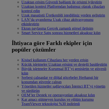
Uzaktan erişim
Güvenli bağlantı ile erişimi iyileştirin
Uzaktan kontrol
Platformdan bağımsız olarak cihazları
kontrol edin
Uzak masaüstü
Üretkenliği istediğiniz yerden geliştirin
LAN’da uyandırma
Uzak cihaz aktivasyonunu
etkinleştirin
Ekran paylaşma
Gerçek zamanlı görsel iletişim
Smart Service
Satış sonrası hizmetleri aksaksız kılın
İhtiyaca göre
Farklı ekipler için
popüler çözümler
Kişisel kullanım
Cihazlara her yerden erişin
Küçük işletmeler
Uzaktan erişimi ve desteği basitleştirin
Büyük işletmeler
Kurumsal BT’yi genişletin ve güvenli
kılın
Serbest çalışanlar ve dijital göçebeler
Herhangi bir
konumdan güvenle çalışın
Yönetilen hizmetler sağlayıcıları
İstemci BT’yi yönetin
ve sürdürün
OEM’ler
Destek ve operasyonları aksaksız kılın
Kar amacı gütmeyen kuruluş ve eğitim kurumu
TeamViewer teknolojisi %30 indirimli