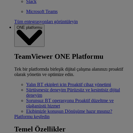
Slack
Microsoft Teams
Tüm entegrasyonları görüntüleyin
ONE platformu
TeamViewer ONE Platformu
Tek bir platformda birleşik dijital çalışma alanınızı proaktif
olarak yönetin ve optimize edin.
Yalın BT ekipleri için
Proaktif cihaz yönetimi
Sürtüşmesiz deneyim
Pürüzsüz ve kesintisiz dijital
deneyim
Sorunsuz BT operasyonu
Proaktif düzeltme ve
olağanüstü hizmet
Ekibimizle konuşun
Dönüşüme hazır mısınız?
Platformu keşfedin
Temel Özellikler