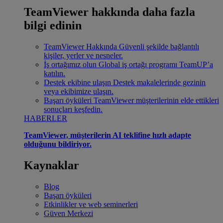
TeamViewer hakkında daha fazla
bilgi edinin
TeamViewer Hakkında
Güvenli şekilde bağlantılı
kişiler, yerler ve nesneler.
İş ortağımız olun
Global iş ortağı programı TeamUP’a
katılın.
Destek ekibine ulaşın
Destek makalelerinde gezinin
veya ekibimize ulaşın.
Başarı öyküleri
TeamViewer müşterilerinin elde ettikleri
sonuçları keşfedin.
HABERLER
TeamViewer, müşterilerin AI teklifine hızlı adapte
olduğunu bildiriyor.
Kaynaklar
Blog
Başarı öyküleri
Etkinlikler ve web seminerleri
Güven Merkezi