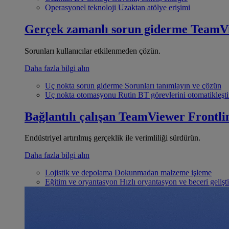
Operasyonel teknoloji
Uzaktan atölye erişimi
Gerçek zamanlı sorun giderme
TeamV
Sorunları kullanıcılar etkilenmeden çözün.
Daha fazla bilgi alın
Uç nokta sorun giderme
Sorunları tanımlayın ve çözün
Uç nokta otomasyonu
Rutin BT görevlerini otomatikleşti
Bağlantılı çalışan
TeamViewer Frontli
Endüstriyel artırılmış gerçeklik ile verimliliği sürdürün.
Daha fazla bilgi alın
Lojistik ve depolama
Dokunmadan malzeme işleme
Eğitim ve oryantasyon
Hızlı oryantasyon ve beceri gelişt