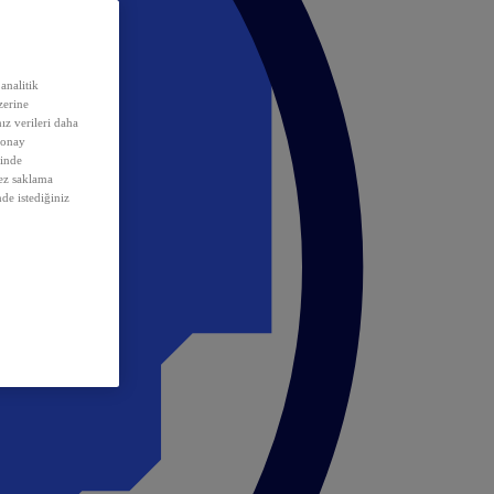
analitik
erine
ız verileri daha
 onay
inde
rez saklama
nde istediğiniz