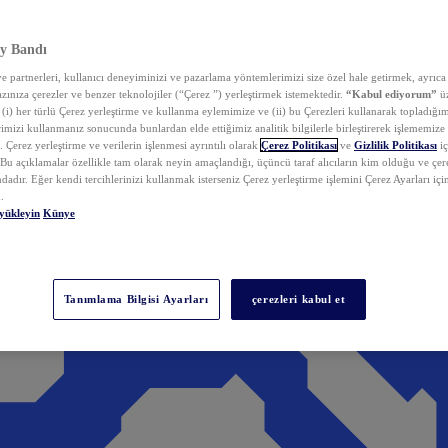
y Bandı
 partnerleri, kullanıcı deneyiminizi ve pazarlama yöntemlerimizi size özel hale getirmek, ayrıca 
zınıza çerezler ve benzer teknolojiler (“Çerez ”) yerleştirmek istemektedir.
“Kabul ediyorum”
üz
 (i) her türlü Çerez yerleştirme ve kullanma eylemimize ve (ii) bu Çerezleri kullanarak topladığım
rimizi kullanmanız sonucunda bunlardan elde ettiğimiz analitik bilgilerle birleştirerek işlememize
 Çerez yerleştirme ve verilerin işlenmesi ayrıntılı olarak
Çerez Politikası
ve
Gizlilik Politikası
iç
. Bu açıklamalar özellikle tam olarak neyin amaçlandığı, üçüncü taraf alıcıların kim olduğu ve çe
dadır. Eğer kendi tercihlerinizi kullanmak isterseniz Çerez yerleştirme işlemini Çerez Ayarları içi
.
yükleyin
Künye
Tanımlama Bilgisi Ayarları
çerezleri kabul et