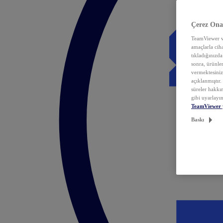
Çerez Ona
TeamViewer ve
amaçlarla ciha
tıkladığınızda
sonra, ürünle
vermektesiniz.
açıklanmıştır
süreler hakkın
gibi uyarlayın
TeamViewer 
Baskı