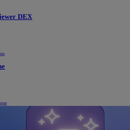
iewer DEX
rin
ne
irme