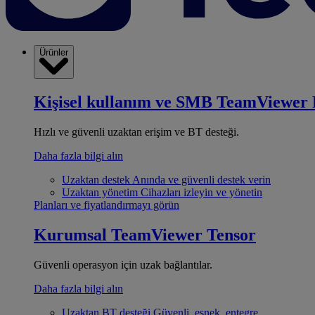
Ürünler
Kişisel kullanım ve SMB
TeamViewer 
Hızlı ve güvenli uzaktan erişim ve BT desteği.
Daha fazla bilgi alın
Uzaktan destek
Anında ve güvenli destek verin
Uzaktan yönetim
Cihazları izleyin ve yönetin
Planları ve fiyatlandırmayı görün
Kurumsal
TeamViewer Tensor
Güvenli operasyon için uzak bağlantılar.
Daha fazla bilgi alın
Uzaktan BT desteği
Güvenli, esnek, entegre