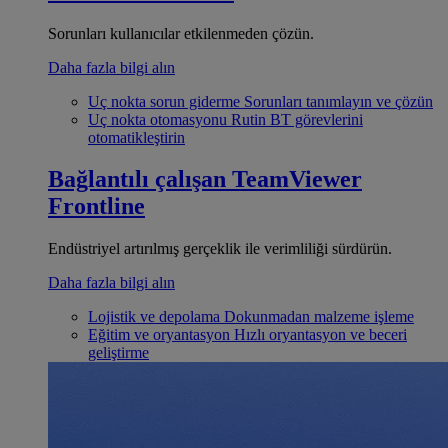
Sorunları kullanıcılar etkilenmeden çözün.
Daha fazla bilgi alın
Uç nokta sorun giderme
Sorunları tanımlayın ve çözün
Uç nokta otomasyonu
Rutin BT görevlerini
otomatikleştirin
Bağlantılı çalışan
TeamViewer
Frontline
Endüstriyel artırılmış gerçeklik ile verimliliği sürdürün.
Daha fazla bilgi alın
Lojistik ve depolama
Dokunmadan malzeme işleme
Eğitim ve oryantasyon
Hızlı oryantasyon ve beceri
geliştirme