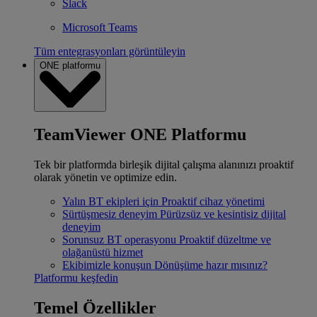
Slack
Microsoft Teams
Tüm entegrasyonları görüntüleyin
ONE platformu
TeamViewer ONE Platformu
Tek bir platformda birleşik dijital çalışma alanınızı proaktif
olarak yönetin ve optimize edin.
Yalın BT ekipleri için
Proaktif cihaz yönetimi
Sürtüşmesiz deneyim
Pürüzsüz ve kesintisiz dijital
deneyim
Sorunsuz BT operasyonu
Proaktif düzeltme ve
olağanüstü hizmet
Ekibimizle konuşun
Dönüşüme hazır mısınız?
Platformu keşfedin
Temel Özellikler