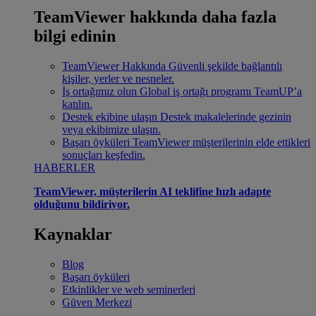
TeamViewer hakkında daha fazla
bilgi edinin
TeamViewer Hakkında
Güvenli şekilde bağlantılı
kişiler, yerler ve nesneler.
İş ortağımız olun
Global iş ortağı programı TeamUP’a
katılın.
Destek ekibine ulaşın
Destek makalelerinde gezinin
veya ekibimize ulaşın.
Başarı öyküleri
TeamViewer müşterilerinin elde ettikleri
sonuçları keşfedin.
HABERLER
TeamViewer, müşterilerin AI teklifine hızlı adapte
olduğunu bildiriyor.
Kaynaklar
Blog
Başarı öyküleri
Etkinlikler ve web seminerleri
Güven Merkezi