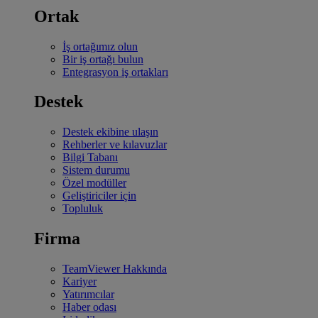
Ortak
İş ortağımız olun
Bir iş ortağı bulun
Entegrasyon iş ortakları
Destek
Destek ekibine ulaşın
Rehberler ve kılavuzlar
Bilgi Tabanı
Sistem durumu
Özel modüller
Geliştiriciler için
Topluluk
Firma
TeamViewer Hakkında
Kariyer
Yatırımcılar
Haber odası