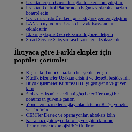
Uzaktan erişim
Güvenli bağlantı ile erişimi iyileştirin
Uzaktan kontrol
Platformdan bağımsız olarak cihazları
kontrol edin
Uzak masaüstü
Üretkenliği istediğiniz yerden geliştirin
LAN’da uyandırma
Uzak cihaz aktivasyonunu
etkinleştirin
Ekran paylaşma
Gerçek zamanlı görsel iletişim
Smart Service
Satış sonrası hizmetleri aksaksız kılın
İhtiyaca göre
Farklı ekipler için
popüler çözümler
Kişisel kullanım
Cihazlara her yerden erişin
Küçük işletmeler
Uzaktan erişimi ve desteği basitleştirin
Büyük işletmeler
Kurumsal BT’yi genişletin ve güvenli
kılın
Serbest çalışanlar ve dijital göçebeler
Herhangi bir
konumdan güvenle çalışın
Yönetilen hizmetler sağlayıcıları
İstemci BT’yi yönetin
ve sürdürün
OEM’ler
Destek ve operasyonları aksaksız kılın
Kar amacı gütmeyen kuruluş ve eğitim kurumu
TeamViewer teknolojisi %30 indirimli