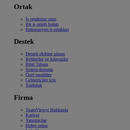
Ortak
İş ortağımız olun
Bir iş ortağı bulun
Entegrasyon iş ortakları
Destek
Destek ekibine ulaşın
Rehberler ve kılavuzlar
Bilgi Tabanı
Sistem durumu
Özel modüller
Geliştiriciler için
Topluluk
Firma
TeamViewer Hakkında
Kariyer
Yatırımcılar
Haber odası