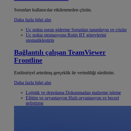
Sorunları kullanıcılar etkilenmeden çözün.
Daha fazla bilgi alın
Uç nokta sorun giderme
Sorunları tanımlayın ve çözün
Uç nokta otomasyonu
Rutin BT görevlerini
otomatikleştirin
Bağlantılı çalışan
TeamViewer
Frontline
Endüstriyel artırılmış gerçeklik ile verimliliği sürdürün.
Daha fazla bilgi alın
Lojistik ve depolama
Dokunmadan malzeme işleme
Eğitim ve oryantasyon
Hızlı oryantasyon ve beceri
geliştirme