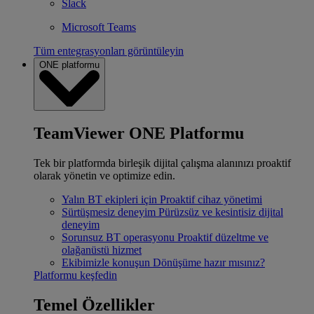
Slack
Microsoft Teams
Tüm entegrasyonları görüntüleyin
ONE platformu
TeamViewer ONE Platformu
Tek bir platformda birleşik dijital çalışma alanınızı proaktif
olarak yönetin ve optimize edin.
Yalın BT ekipleri için
Proaktif cihaz yönetimi
Sürtüşmesiz deneyim
Pürüzsüz ve kesintisiz dijital
deneyim
Sorunsuz BT operasyonu
Proaktif düzeltme ve
olağanüstü hizmet
Ekibimizle konuşun
Dönüşüme hazır mısınız?
Platformu keşfedin
Temel Özellikler