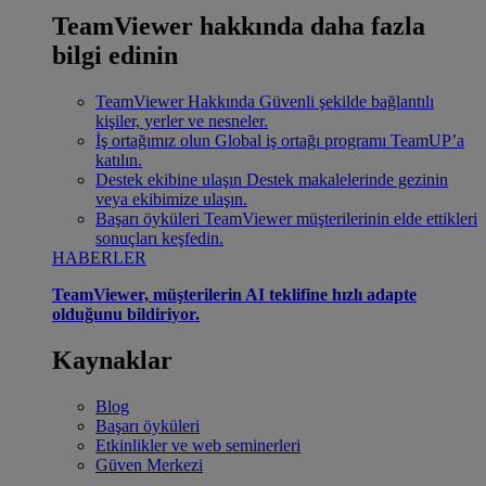
TeamViewer hakkında daha fazla
bilgi edinin
TeamViewer Hakkında
Güvenli şekilde bağlantılı
kişiler, yerler ve nesneler.
İş ortağımız olun
Global iş ortağı programı TeamUP’a
katılın.
Destek ekibine ulaşın
Destek makalelerinde gezinin
veya ekibimize ulaşın.
Başarı öyküleri
TeamViewer müşterilerinin elde ettikleri
sonuçları keşfedin.
HABERLER
TeamViewer, müşterilerin AI teklifine hızlı adapte
olduğunu bildiriyor.
Kaynaklar
Blog
Başarı öyküleri
Etkinlikler ve web seminerleri
Güven Merkezi