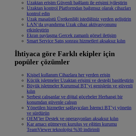
Uzaktan erişim
Güvenli bağlantı ile erişimi iyileştirin
Uzaktan kontrol
Platformdan bağımsız olarak cihazları
kontrol edin
Uzak masaüstü
Üretkenliği istediğiniz yerden geliştirin
LAN’da uyandırma
Uzak cihaz aktivasyonunu
etkinleştirin
Ekran paylaşma
Gerçek zamanlı görsel iletişim
Smart Service
Satış sonrası hizmetleri aksaksız kılın
İhtiyaca göre
Farklı ekipler için
popüler çözümler
Kişisel kullanım
Cihazlara her yerden erişin
Küçük işletmeler
Uzaktan erişimi ve desteği basitleştirin
Büyük işletmeler
Kurumsal BT’yi genişletin ve güvenli
kılın
Serbest çalışanlar ve dijital göçebeler
Herhangi bir
konumdan güvenle çalışın
Yönetilen hizmetler sağlayıcıları
İstemci BT’yi yönetin
ve sürdürün
OEM’ler
Destek ve operasyonları aksaksız kılın
Kar amacı gütmeyen kuruluş ve eğitim kurumu
TeamViewer teknolojisi %30 indirimli