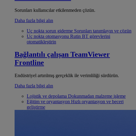
Sorunları kullanıcılar etkilenmeden çözün.
Daha fazla bilgi alın
Uç nokta sorun giderme
Sorunları tanımlayın ve çözün
Uç nokta otomasyonu
Rutin BT görevlerini
otomatikleştirin
Bağlantılı çalışan
TeamViewer
Frontline
Endüstriyel artırılmış gerçeklik ile verimliliği sürdürün.
Daha fazla bilgi alın
Lojistik ve depolama
Dokunmadan malzeme işleme
Eğitim ve oryantasyon
Hızlı oryantasyon ve beceri
geliştirme