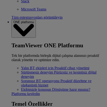
Slack
Microsoft Teams
Tüm entegrasyonları görüntüleyin
ONE platformu
TeamViewer ONE Platformu
Tek bir platformda birleşik dijital çalışma alanınızı proaktif
olarak yönetin ve optimize edin.
Yalın BT ekipleri için
Proaktif cihaz yönetimi
Sürtüşmesiz deneyim
Pürüzsüz ve kesintisiz dijital
deneyim
Sorunsuz BT operasyonu
Proaktif düzeltme ve
olağanüstü hizmet
Ekibimizle konuşun
Dönüşüme hazır mısınız?
Platformu keşfedin
Temel Özellikler