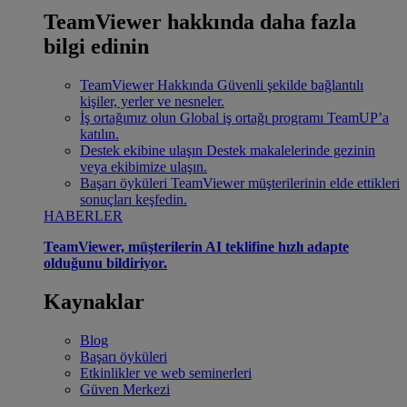
TeamViewer hakkında daha fazla
bilgi edinin
TeamViewer Hakkında
Güvenli şekilde bağlantılı
kişiler, yerler ve nesneler.
İş ortağımız olun
Global iş ortağı programı TeamUP’a
katılın.
Destek ekibine ulaşın
Destek makalelerinde gezinin
veya ekibimize ulaşın.
Başarı öyküleri
TeamViewer müşterilerinin elde ettikleri
sonuçları keşfedin.
HABERLER
TeamViewer, müşterilerin AI teklifine hızlı adapte
olduğunu bildiriyor.
Kaynaklar
Blog
Başarı öyküleri
Etkinlikler ve web seminerleri
Güven Merkezi