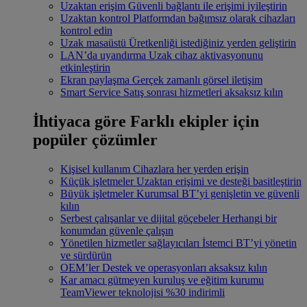
Uzaktan erişim
Güvenli bağlantı ile erişimi iyileştirin
Uzaktan kontrol
Platformdan bağımsız olarak cihazları
kontrol edin
Uzak masaüstü
Üretkenliği istediğiniz yerden geliştirin
LAN’da uyandırma
Uzak cihaz aktivasyonunu
etkinleştirin
Ekran paylaşma
Gerçek zamanlı görsel iletişim
Smart Service
Satış sonrası hizmetleri aksaksız kılın
İhtiyaca göre
Farklı ekipler için
popüler çözümler
Kişisel kullanım
Cihazlara her yerden erişin
Küçük işletmeler
Uzaktan erişimi ve desteği basitleştirin
Büyük işletmeler
Kurumsal BT’yi genişletin ve güvenli
kılın
Serbest çalışanlar ve dijital göçebeler
Herhangi bir
konumdan güvenle çalışın
Yönetilen hizmetler sağlayıcıları
İstemci BT’yi yönetin
ve sürdürün
OEM’ler
Destek ve operasyonları aksaksız kılın
Kar amacı gütmeyen kuruluş ve eğitim kurumu
TeamViewer teknolojisi %30 indirimli