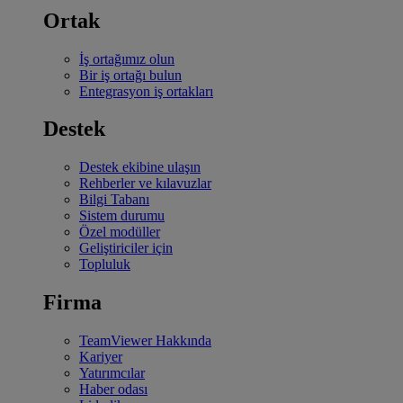
Ortak
İş ortağımız olun
Bir iş ortağı bulun
Entegrasyon iş ortakları
Destek
Destek ekibine ulaşın
Rehberler ve kılavuzlar
Bilgi Tabanı
Sistem durumu
Özel modüller
Geliştiriciler için
Topluluk
Firma
TeamViewer Hakkında
Kariyer
Yatırımcılar
Haber odası