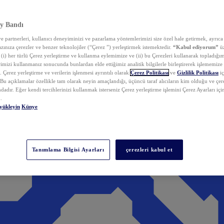
y Bandı
 partnerleri, kullanıcı deneyiminizi ve pazarlama yöntemlerimizi size özel hale getirmek, ayrıca 
zınıza çerezler ve benzer teknolojiler (“Çerez ”) yerleştirmek istemektedir.
“Kabul ediyorum”
üz
 (i) her türlü Çerez yerleştirme ve kullanma eylemimize ve (ii) bu Çerezleri kullanarak topladığım
rimizi kullanmanız sonucunda bunlardan elde ettiğimiz analitik bilgilerle birleştirerek işlememize
 Çerez yerleştirme ve verilerin işlenmesi ayrıntılı olarak
Çerez Politikası
ve
Gizlilik Politikası
iç
. Bu açıklamalar özellikle tam olarak neyin amaçlandığı, üçüncü taraf alıcıların kim olduğu ve çe
dadır. Eğer kendi tercihlerinizi kullanmak isterseniz Çerez yerleştirme işlemini Çerez Ayarları içi
.
yükleyin
Künye
Tanımlama Bilgisi Ayarları
çerezleri kabul et