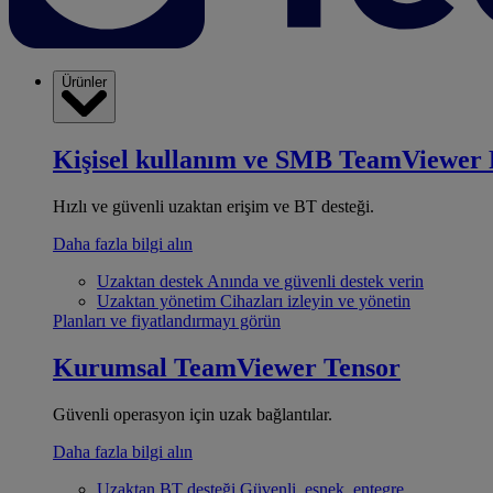
Ürünler
Kişisel kullanım ve SMB
TeamViewer 
Hızlı ve güvenli uzaktan erişim ve BT desteği.
Daha fazla bilgi alın
Uzaktan destek
Anında ve güvenli destek verin
Uzaktan yönetim
Cihazları izleyin ve yönetin
Planları ve fiyatlandırmayı görün
Kurumsal
TeamViewer Tensor
Güvenli operasyon için uzak bağlantılar.
Daha fazla bilgi alın
Uzaktan BT desteği
Güvenli, esnek, entegre