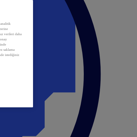
analitik
erine
ız verileri daha
 onay
inde
rez saklama
nde istediğiniz