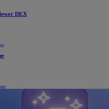
iewer DEX
rin
ne
irme