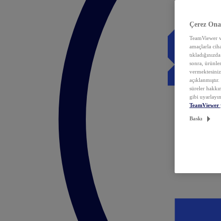
Çerez Ona
TeamViewer ve
amaçlarla ciha
tıkladığınızda
sonra, ürünle
vermektesiniz.
açıklanmıştır
süreler hakkın
gibi uyarlayın
TeamViewer 
Baskı