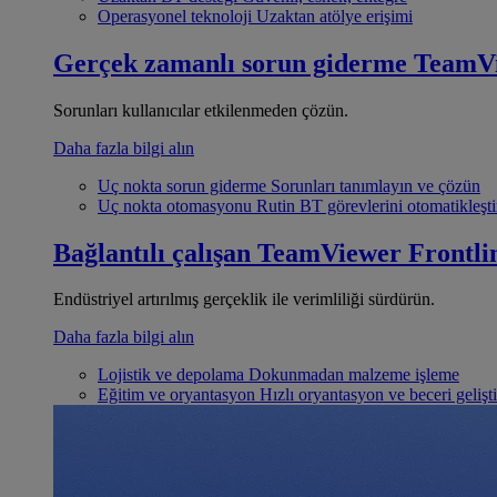
Operasyonel teknoloji
Uzaktan atölye erişimi
Gerçek zamanlı sorun giderme
TeamV
Sorunları kullanıcılar etkilenmeden çözün.
Daha fazla bilgi alın
Uç nokta sorun giderme
Sorunları tanımlayın ve çözün
Uç nokta otomasyonu
Rutin BT görevlerini otomatikleşti
Bağlantılı çalışan
TeamViewer Frontli
Endüstriyel artırılmış gerçeklik ile verimliliği sürdürün.
Daha fazla bilgi alın
Lojistik ve depolama
Dokunmadan malzeme işleme
Eğitim ve oryantasyon
Hızlı oryantasyon ve beceri gelişt