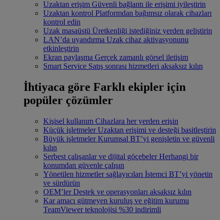
Uzaktan erişim
Güvenli bağlantı ile erişimi iyileştirin
Uzaktan kontrol
Platformdan bağımsız olarak cihazları
kontrol edin
Uzak masaüstü
Üretkenliği istediğiniz yerden geliştirin
LAN’da uyandırma
Uzak cihaz aktivasyonunu
etkinleştirin
Ekran paylaşma
Gerçek zamanlı görsel iletişim
Smart Service
Satış sonrası hizmetleri aksaksız kılın
İhtiyaca göre
Farklı ekipler için
popüler çözümler
Kişisel kullanım
Cihazlara her yerden erişin
Küçük işletmeler
Uzaktan erişimi ve desteği basitleştirin
Büyük işletmeler
Kurumsal BT’yi genişletin ve güvenli
kılın
Serbest çalışanlar ve dijital göçebeler
Herhangi bir
konumdan güvenle çalışın
Yönetilen hizmetler sağlayıcıları
İstemci BT’yi yönetin
ve sürdürün
OEM’ler
Destek ve operasyonları aksaksız kılın
Kar amacı gütmeyen kuruluş ve eğitim kurumu
TeamViewer teknolojisi %30 indirimli