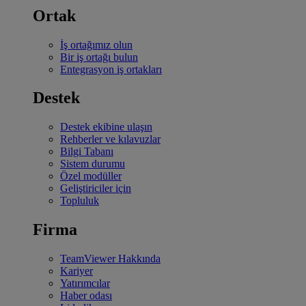
Ortak
İş ortağımız olun
Bir iş ortağı bulun
Entegrasyon iş ortakları
Destek
Destek ekibine ulaşın
Rehberler ve kılavuzlar
Bilgi Tabanı
Sistem durumu
Özel modüller
Geliştiriciler için
Topluluk
Firma
TeamViewer Hakkında
Kariyer
Yatırımcılar
Haber odası