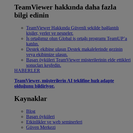
TeamViewer hakkında daha fazla
bilgi edinin
TeamViewer Hakkında
Güvenli şekilde bağlantılı
kişiler, yerler ve nesneler.
İş ortağımız olun
Global iş ortağı programı TeamUP’a
katılın.
Destek ekibine ulaşın
Destek makalelerinde gezinin
veya ekibimize ulaşın.
Başarı öyküleri
TeamViewer müşterilerinin elde ettikleri
sonuçları keşfedin.
HABERLER
TeamViewer, müşterilerin AI teklifine hızlı adapte
olduğunu bildiriyor.
Kaynaklar
Blog
Başarı öyküleri
Etkinlikler ve web seminerleri
Güven Merkezi