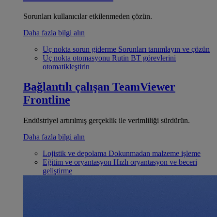
Sorunları kullanıcılar etkilenmeden çözün.
Daha fazla bilgi alın
Uç nokta sorun giderme
Sorunları tanımlayın ve çözün
Uç nokta otomasyonu
Rutin BT görevlerini
otomatikleştirin
Bağlantılı çalışan
TeamViewer
Frontline
Endüstriyel artırılmış gerçeklik ile verimliliği sürdürün.
Daha fazla bilgi alın
Lojistik ve depolama
Dokunmadan malzeme işleme
Eğitim ve oryantasyon
Hızlı oryantasyon ve beceri
geliştirme