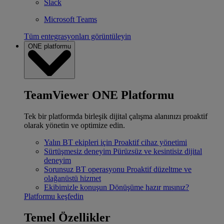
Slack
Microsoft Teams
Tüm entegrasyonları görüntüleyin
ONE platformu
TeamViewer ONE Platformu
Tek bir platformda birleşik dijital çalışma alanınızı proaktif
olarak yönetin ve optimize edin.
Yalın BT ekipleri için
Proaktif cihaz yönetimi
Sürtüşmesiz deneyim
Pürüzsüz ve kesintisiz dijital
deneyim
Sorunsuz BT operasyonu
Proaktif düzeltme ve
olağanüstü hizmet
Ekibimizle konuşun
Dönüşüme hazır mısınız?
Platformu keşfedin
Temel Özellikler