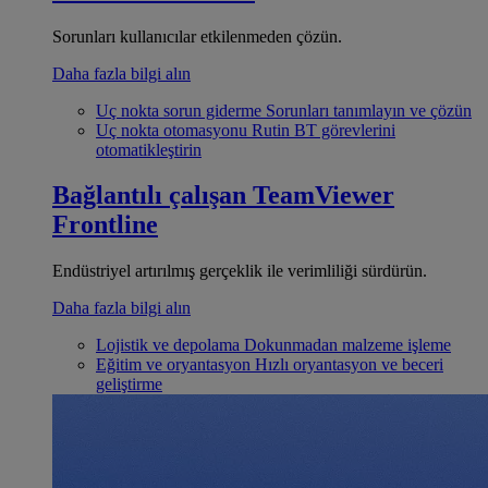
Sorunları kullanıcılar etkilenmeden çözün.
Daha fazla bilgi alın
Uç nokta sorun giderme
Sorunları tanımlayın ve çözün
Uç nokta otomasyonu
Rutin BT görevlerini
otomatikleştirin
Bağlantılı çalışan
TeamViewer
Frontline
Endüstriyel artırılmış gerçeklik ile verimliliği sürdürün.
Daha fazla bilgi alın
Lojistik ve depolama
Dokunmadan malzeme işleme
Eğitim ve oryantasyon
Hızlı oryantasyon ve beceri
geliştirme