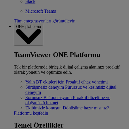
Slack
Microsoft Teams
Tüm entegrasyonları görüntüleyin
ONE platformu
TeamViewer ONE Platformu
Tek bir platformda birleşik dijital çalışma alanınızı proaktif
olarak yönetin ve optimize edin.
Yalın BT ekipleri için
Proaktif cihaz yönetimi
Sürtüşmesiz deneyim
Pürüzsüz ve kesintisiz dijital
deneyim
Sorunsuz BT operasyonu
Proaktif düzeltme ve
olağanüstü hizmet
Ekibimizle konuşun
Dönüşüme hazır mısınız?
Platformu keşfedin
Temel Özellikler