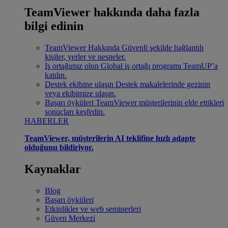
TeamViewer hakkında daha fazla
bilgi edinin
TeamViewer Hakkında
Güvenli şekilde bağlantılı
kişiler, yerler ve nesneler.
İş ortağımız olun
Global iş ortağı programı TeamUP’a
katılın.
Destek ekibine ulaşın
Destek makalelerinde gezinin
veya ekibimize ulaşın.
Başarı öyküleri
TeamViewer müşterilerinin elde ettikleri
sonuçları keşfedin.
HABERLER
TeamViewer, müşterilerin AI teklifine hızlı adapte
olduğunu bildiriyor.
Kaynaklar
Blog
Başarı öyküleri
Etkinlikler ve web seminerleri
Güven Merkezi