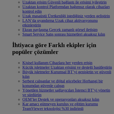
Uzaktan erişim
Güvenli bağlantı ile erişimi iyileştirin
Uzaktan kontrol
Platformdan bağımsız olarak cihazları
kontrol edin
Uzak masaüstü
Üretkenliği istediğiniz yerden geliştirin
LAN’da uyandırma
Uzak cihaz aktivasyonunu
etkinleştirin
Ekran paylaşma
Gerçek zamanlı görsel iletişim
Smart Service
Satış sonrası hizmetleri aksaksız kılın
İhtiyaca göre
Farklı ekipler için
popüler çözümler
Kişisel kullanım
Cihazlara her yerden erişin
Küçük işletmeler
Uzaktan erişimi ve desteği basitleştirin
Büyük işletmeler
Kurumsal BT’yi genişletin ve güvenli
kılın
Serbest çalışanlar ve dijital göçebeler
Herhangi bir
konumdan güvenle çalışın
Yönetilen hizmetler sağlayıcıları
İstemci BT’yi yönetin
ve sürdürün
OEM’ler
Destek ve operasyonları aksaksız kılın
Kar amacı gütmeyen kuruluş ve eğitim kurumu
TeamViewer teknolojisi %30 indirimli