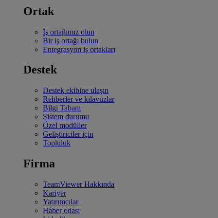
Ortak
İş ortağımız olun
Bir iş ortağı bulun
Entegrasyon iş ortakları
Destek
Destek ekibine ulaşın
Rehberler ve kılavuzlar
Bilgi Tabanı
Sistem durumu
Özel modüller
Geliştiriciler için
Topluluk
Firma
TeamViewer Hakkında
Kariyer
Yatırımcılar
Haber odası