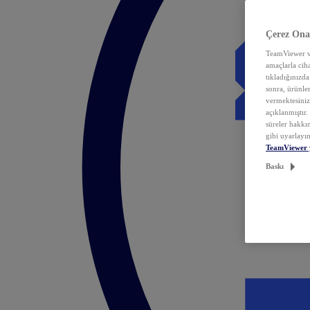
Çerez Ona
TeamViewer ve
amaçlarla ciha
tıkladığınızda
sonra, ürünle
vermektesiniz.
açıklanmıştır
süreler hakkın
gibi uyarlayın
TeamViewer 
Baskı