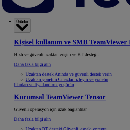
Ürünler
Kişisel kullanım ve SMB
TeamViewer 
Hızlı ve güvenli uzaktan erişim ve BT desteği.
Daha fazla bilgi alın
Uzaktan destek
Anında ve güvenli destek verin
Uzaktan yönetim
Cihazları izleyin ve yönetin
Planları ve fiyatlandırmayı görün
Kurumsal
TeamViewer Tensor
Güvenli operasyon için uzak bağlantılar.
Daha fazla bilgi alın
Uzaktan BT desteği
Güvenli, esnek, entegre