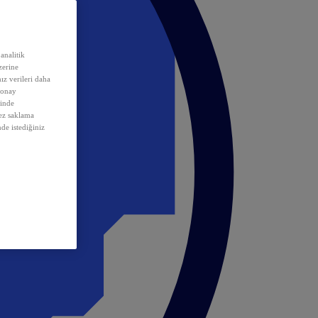
analitik
erine
ız verileri daha
 onay
inde
rez saklama
nde istediğiniz