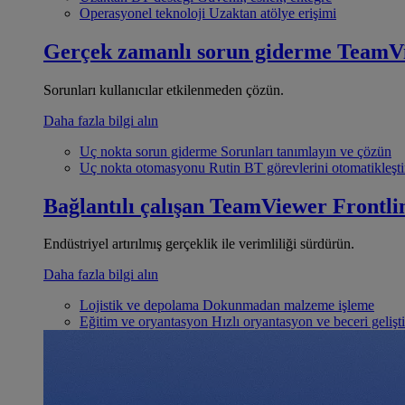
Operasyonel teknoloji
Uzaktan atölye erişimi
Gerçek zamanlı sorun giderme
TeamV
Sorunları kullanıcılar etkilenmeden çözün.
Daha fazla bilgi alın
Uç nokta sorun giderme
Sorunları tanımlayın ve çözün
Uç nokta otomasyonu
Rutin BT görevlerini otomatikleşti
Bağlantılı çalışan
TeamViewer Frontli
Endüstriyel artırılmış gerçeklik ile verimliliği sürdürün.
Daha fazla bilgi alın
Lojistik ve depolama
Dokunmadan malzeme işleme
Eğitim ve oryantasyon
Hızlı oryantasyon ve beceri gelişt