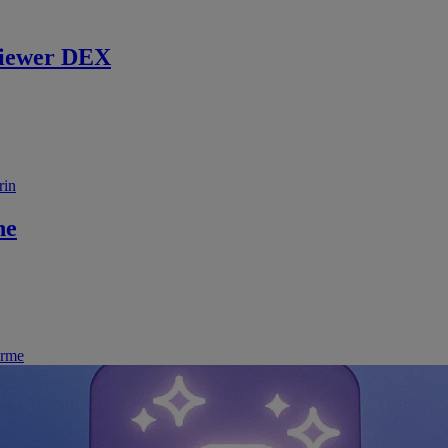
iewer DEX
rin
ne
irme