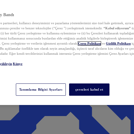
y Bandı
 partnerleri, kullanıcı deneyiminizi ve pazarlama yöntemlerimizi size özel hale getirmek, ayrıca 
zınıza çerezler ve benzer teknolojiler (“Çerez ”) yerleştirmek istemektedir.
“Kabul ediyorum”
üz
 (i) her türlü Çerez yerleştirme ve kullanma eylemimize ve (ii) bu Çerezleri kullanarak topladığım
rimizi kullanmanız sonucunda bunlardan elde ettiğimiz analitik bilgilerle birleştirerek işlememize
 Çerez yerleştirme ve verilerin işlenmesi ayrıntılı olarak
Çerez Politikası
ve
Gizlilik Politikası
iç
. Bu açıklamalar özellikle tam olarak neyin amaçlandığı, üçüncü taraf alıcıların kim olduğu ve çe
dadır. Eğer kendi tercihlerinizi kullanmak isterseniz Çerez yerleştirme işlemini Çerez Ayarları içi
.
yükleyin
Künye
Tanımlama Bilgisi Ayarları
çerezleri kabul et