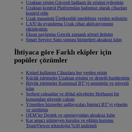
Uzaktan erişim
Güvenli bağlantı ile erişimi iyileştirin
Uzaktan kontrol
Platformdan bağımsız olarak cihazları
kontrol edin
Uzak masaüstü
Üretkenliği istediğiniz yerden geliştirin
LAN’da uyandırma
Uzak cihaz aktivasyonunu
etkinleştirin
Ekran paylaşma
Gerçek zamanlı görsel iletişim
Smart Service
Satış sonrası hizmetleri aksaksız kılın
İhtiyaca göre
Farklı ekipler için
popüler çözümler
Kişisel kullanım
Cihazlara her yerden erişin
Küçük işletmeler
Uzaktan erişimi ve desteği basitleştirin
Büyük işletmeler
Kurumsal BT’yi genişletin ve güvenli
kılın
Serbest çalışanlar ve dijital göçebeler
Herhangi bir
konumdan güvenle çalışın
Yönetilen hizmetler sağlayıcıları
İstemci BT’yi yönetin
ve sürdürün
OEM’ler
Destek ve operasyonları aksaksız kılın
Kar amacı gütmeyen kuruluş ve eğitim kurumu
TeamViewer teknolojisi %30 indirimli