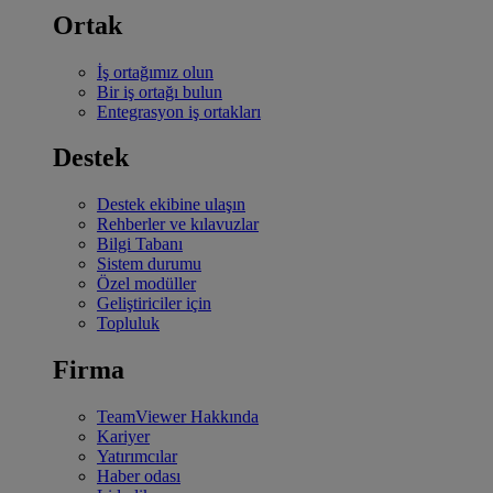
Ortak
İş ortağımız olun
Bir iş ortağı bulun
Entegrasyon iş ortakları
Destek
Destek ekibine ulaşın
Rehberler ve kılavuzlar
Bilgi Tabanı
Sistem durumu
Özel modüller
Geliştiriciler için
Topluluk
Firma
TeamViewer Hakkında
Kariyer
Yatırımcılar
Haber odası