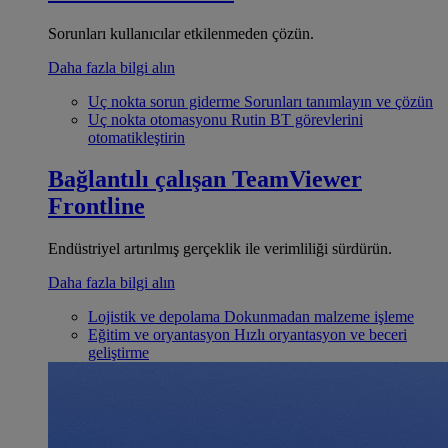
Sorunları kullanıcılar etkilenmeden çözün.
Daha fazla bilgi alın
Uç nokta sorun giderme
Sorunları tanımlayın ve çözün
Uç nokta otomasyonu
Rutin BT görevlerini
otomatikleştirin
Bağlantılı çalışan
TeamViewer
Frontline
Endüstriyel artırılmış gerçeklik ile verimliliği sürdürün.
Daha fazla bilgi alın
Lojistik ve depolama
Dokunmadan malzeme işleme
Eğitim ve oryantasyon
Hızlı oryantasyon ve beceri
geliştirme