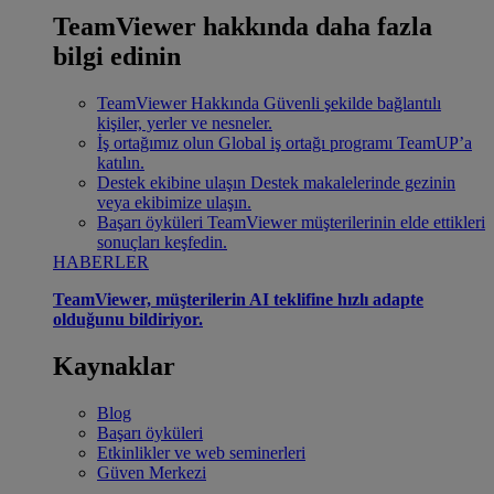
TeamViewer hakkında daha fazla
bilgi edinin
TeamViewer Hakkında
Güvenli şekilde bağlantılı
kişiler, yerler ve nesneler.
İş ortağımız olun
Global iş ortağı programı TeamUP’a
katılın.
Destek ekibine ulaşın
Destek makalelerinde gezinin
veya ekibimize ulaşın.
Başarı öyküleri
TeamViewer müşterilerinin elde ettikleri
sonuçları keşfedin.
HABERLER
TeamViewer, müşterilerin AI teklifine hızlı adapte
olduğunu bildiriyor.
Kaynaklar
Blog
Başarı öyküleri
Etkinlikler ve web seminerleri
Güven Merkezi