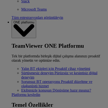
Slack
Microsoft Teams
Tüm entegrasyonları görüntüleyin
ONE platformu
TeamViewer ONE Platformu
Tek bir platformda birleşik dijital çalışma alanınızı proaktif
olarak yönetin ve optimize edin.
Yalın BT ekipleri için
Proaktif cihaz yönetimi
Sürtüşmesiz deneyim
Pürüzsüz ve kesintisiz dijital
deneyim
Sorunsuz BT operasyonu
Proaktif düzeltme ve
olağanüstü hizmet
Ekibimizle konuşun
Dönüşüme hazır mısınız?
Platformu keşfedin
Temel Özellikler