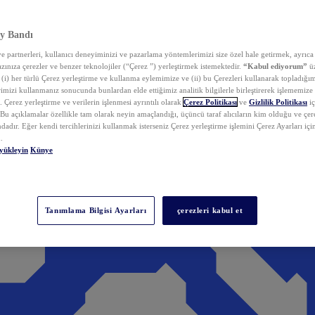
y Bandı
 partnerleri, kullanıcı deneyiminizi ve pazarlama yöntemlerimizi size özel hale getirmek, ayrıca 
zınıza çerezler ve benzer teknolojiler (“Çerez ”) yerleştirmek istemektedir.
“Kabul ediyorum”
üz
 (i) her türlü Çerez yerleştirme ve kullanma eylemimize ve (ii) bu Çerezleri kullanarak topladığım
rimizi kullanmanız sonucunda bunlardan elde ettiğimiz analitik bilgilerle birleştirerek işlememize
 Çerez yerleştirme ve verilerin işlenmesi ayrıntılı olarak
Çerez Politikası
ve
Gizlilik Politikası
iç
. Bu açıklamalar özellikle tam olarak neyin amaçlandığı, üçüncü taraf alıcıların kim olduğu ve çe
dadır. Eğer kendi tercihlerinizi kullanmak isterseniz Çerez yerleştirme işlemini Çerez Ayarları içi
.
yükleyin
Künye
Tanımlama Bilgisi Ayarları
çerezleri kabul et