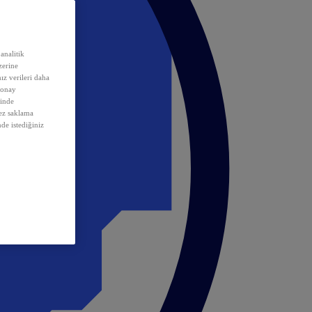
analitik
erine
ız verileri daha
 onay
inde
rez saklama
nde istediğiniz