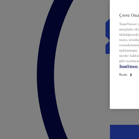
Çerez Ona
TeamViewer ve
amaçlarla ciha
tıkladığınızda
sonra, ürünle
vermektesiniz.
açıklanmıştır
süreler hakkın
gibi uyarlayın
TeamViewer 
Baskı