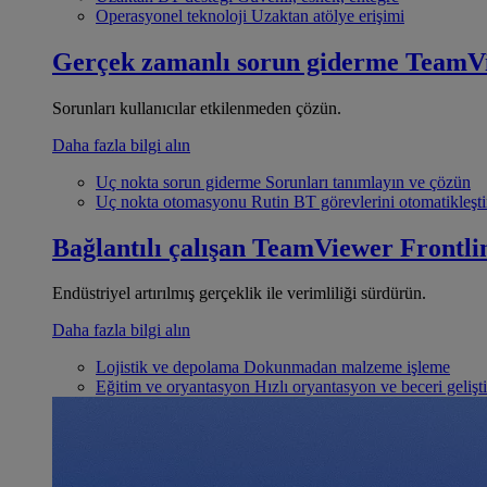
Operasyonel teknoloji
Uzaktan atölye erişimi
Gerçek zamanlı sorun giderme
TeamV
Sorunları kullanıcılar etkilenmeden çözün.
Daha fazla bilgi alın
Uç nokta sorun giderme
Sorunları tanımlayın ve çözün
Uç nokta otomasyonu
Rutin BT görevlerini otomatikleşti
Bağlantılı çalışan
TeamViewer Frontli
Endüstriyel artırılmış gerçeklik ile verimliliği sürdürün.
Daha fazla bilgi alın
Lojistik ve depolama
Dokunmadan malzeme işleme
Eğitim ve oryantasyon
Hızlı oryantasyon ve beceri gelişt