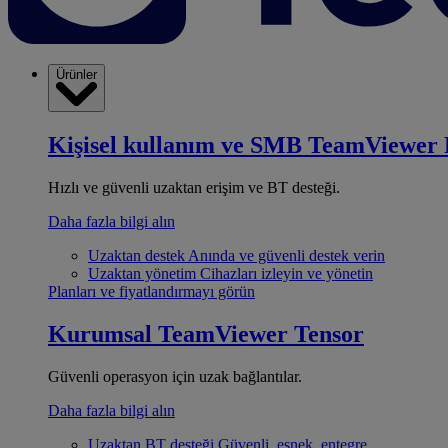
Ürünler
Kişisel kullanım ve SMB
TeamViewer 
Hızlı ve güvenli uzaktan erişim ve BT desteği.
Daha fazla bilgi alın
Uzaktan destek
Anında ve güvenli destek verin
Uzaktan yönetim
Cihazları izleyin ve yönetin
Planları ve fiyatlandırmayı görün
Kurumsal
TeamViewer Tensor
Güvenli operasyon için uzak bağlantılar.
Daha fazla bilgi alın
Uzaktan BT desteği
Güvenli, esnek, entegre