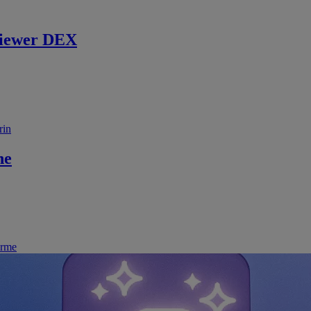
iewer DEX
rin
ne
irme