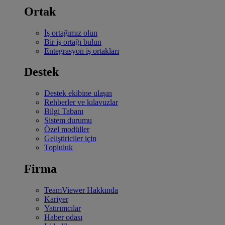
Ortak
İş ortağımız olun
Bir iş ortağı bulun
Entegrasyon iş ortakları
Destek
Destek ekibine ulaşın
Rehberler ve kılavuzlar
Bilgi Tabanı
Sistem durumu
Özel modüller
Geliştiriciler için
Topluluk
Firma
TeamViewer Hakkında
Kariyer
Yatırımcılar
Haber odası