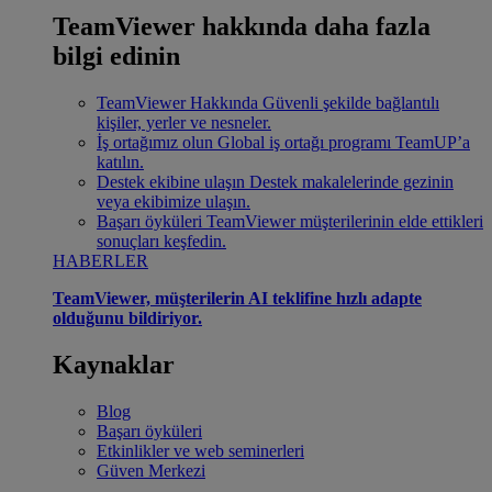
TeamViewer hakkında daha fazla
bilgi edinin
TeamViewer Hakkında
Güvenli şekilde bağlantılı
kişiler, yerler ve nesneler.
İş ortağımız olun
Global iş ortağı programı TeamUP’a
katılın.
Destek ekibine ulaşın
Destek makalelerinde gezinin
veya ekibimize ulaşın.
Başarı öyküleri
TeamViewer müşterilerinin elde ettikleri
sonuçları keşfedin.
HABERLER
TeamViewer, müşterilerin AI teklifine hızlı adapte
olduğunu bildiriyor.
Kaynaklar
Blog
Başarı öyküleri
Etkinlikler ve web seminerleri
Güven Merkezi