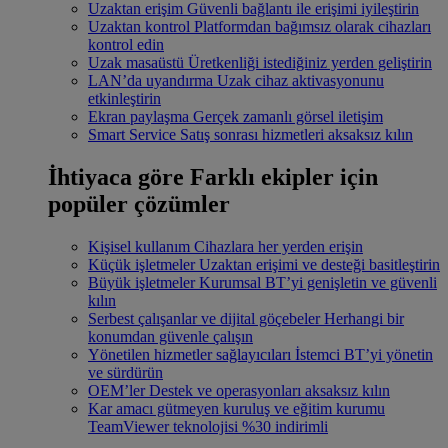
Uzaktan erişim
Güvenli bağlantı ile erişimi iyileştirin
Uzaktan kontrol
Platformdan bağımsız olarak cihazları
kontrol edin
Uzak masaüstü
Üretkenliği istediğiniz yerden geliştirin
LAN’da uyandırma
Uzak cihaz aktivasyonunu
etkinleştirin
Ekran paylaşma
Gerçek zamanlı görsel iletişim
Smart Service
Satış sonrası hizmetleri aksaksız kılın
İhtiyaca göre
Farklı ekipler için
popüler çözümler
Kişisel kullanım
Cihazlara her yerden erişin
Küçük işletmeler
Uzaktan erişimi ve desteği basitleştirin
Büyük işletmeler
Kurumsal BT’yi genişletin ve güvenli
kılın
Serbest çalışanlar ve dijital göçebeler
Herhangi bir
konumdan güvenle çalışın
Yönetilen hizmetler sağlayıcıları
İstemci BT’yi yönetin
ve sürdürün
OEM’ler
Destek ve operasyonları aksaksız kılın
Kar amacı gütmeyen kuruluş ve eğitim kurumu
TeamViewer teknolojisi %30 indirimli