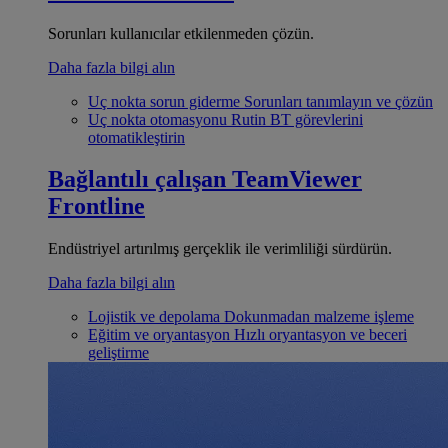
Sorunları kullanıcılar etkilenmeden çözün.
Daha fazla bilgi alın
Uç nokta sorun giderme
Sorunları tanımlayın ve çözün
Uç nokta otomasyonu
Rutin BT görevlerini
otomatikleştirin
Bağlantılı çalışan
TeamViewer
Frontline
Endüstriyel artırılmış gerçeklik ile verimliliği sürdürün.
Daha fazla bilgi alın
Lojistik ve depolama
Dokunmadan malzeme işleme
Eğitim ve oryantasyon
Hızlı oryantasyon ve beceri
geliştirme