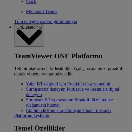
Slack
Microsoft Teams
Tüm entegrasyonları görüntüleyin
ONE platformu
TeamViewer ONE Platformu
Tek bir platformda birleşik dijital çalışma alanınızı proaktif
olarak yönetin ve optimize edin.
Yalın BT ekipleri için
Proaktif cihaz yönetimi
Sürtüşmesiz deneyim
Pürüzsüz ve kesintisiz dijital
deneyim
Sorunsuz BT operasyonu
Proaktif düzeltme ve
olağanüstü hizmet
Ekibimizle konuşun
Dönüşüme hazır mısınız?
Platformu keşfedin
Temel Özellikler