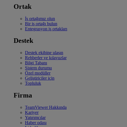
Ortak
İş ortağımız olun
Bir iş ortağı bulun
Entegrasyon iş ortakları
Destek
Destek ekibine ulaşın
Rehberler ve kılavuzlar
Bilgi Tabanı
Sistem durumu
Özel modüller
Geliştiriciler için
Topluluk
Firma
TeamViewer Hakkında
Kariyer
Yatırımcılar
Haber odası