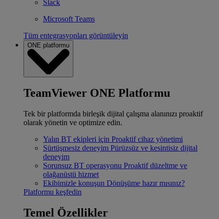
Slack
Microsoft Teams
Tüm entegrasyonları görüntüleyin
ONE platformu
TeamViewer ONE Platformu
Tek bir platformda birleşik dijital çalışma alanınızı proaktif
olarak yönetin ve optimize edin.
Yalın BT ekipleri için
Proaktif cihaz yönetimi
Sürtüşmesiz deneyim
Pürüzsüz ve kesintisiz dijital
deneyim
Sorunsuz BT operasyonu
Proaktif düzeltme ve
olağanüstü hizmet
Ekibimizle konuşun
Dönüşüme hazır mısınız?
Platformu keşfedin
Temel Özellikler