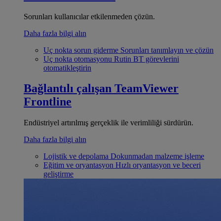
Sorunları kullanıcılar etkilenmeden çözün.
Daha fazla bilgi alın
Uç nokta sorun giderme
Sorunları tanımlayın ve çözün
Uç nokta otomasyonu
Rutin BT görevlerini
otomatikleştirin
Bağlantılı çalışan
TeamViewer
Frontline
Endüstriyel artırılmış gerçeklik ile verimliliği sürdürün.
Daha fazla bilgi alın
Lojistik ve depolama
Dokunmadan malzeme işleme
Eğitim ve oryantasyon
Hızlı oryantasyon ve beceri
geliştirme