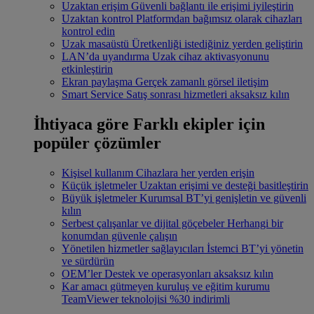
Uzaktan erişim
Güvenli bağlantı ile erişimi iyileştirin
Uzaktan kontrol
Platformdan bağımsız olarak cihazları
kontrol edin
Uzak masaüstü
Üretkenliği istediğiniz yerden geliştirin
LAN’da uyandırma
Uzak cihaz aktivasyonunu
etkinleştirin
Ekran paylaşma
Gerçek zamanlı görsel iletişim
Smart Service
Satış sonrası hizmetleri aksaksız kılın
İhtiyaca göre
Farklı ekipler için
popüler çözümler
Kişisel kullanım
Cihazlara her yerden erişin
Küçük işletmeler
Uzaktan erişimi ve desteği basitleştirin
Büyük işletmeler
Kurumsal BT’yi genişletin ve güvenli
kılın
Serbest çalışanlar ve dijital göçebeler
Herhangi bir
konumdan güvenle çalışın
Yönetilen hizmetler sağlayıcıları
İstemci BT’yi yönetin
ve sürdürün
OEM’ler
Destek ve operasyonları aksaksız kılın
Kar amacı gütmeyen kuruluş ve eğitim kurumu
TeamViewer teknolojisi %30 indirimli