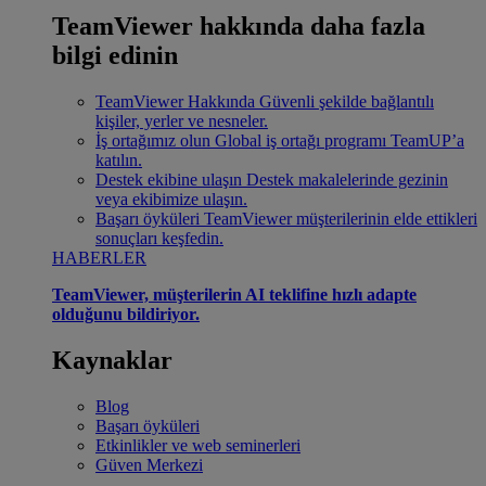
TeamViewer hakkında daha fazla
bilgi edinin
TeamViewer Hakkında
Güvenli şekilde bağlantılı
kişiler, yerler ve nesneler.
İş ortağımız olun
Global iş ortağı programı TeamUP’a
katılın.
Destek ekibine ulaşın
Destek makalelerinde gezinin
veya ekibimize ulaşın.
Başarı öyküleri
TeamViewer müşterilerinin elde ettikleri
sonuçları keşfedin.
HABERLER
TeamViewer, müşterilerin AI teklifine hızlı adapte
olduğunu bildiriyor.
Kaynaklar
Blog
Başarı öyküleri
Etkinlikler ve web seminerleri
Güven Merkezi