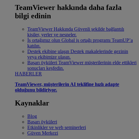
TeamViewer hakkında daha fazla
bilgi edinin
TeamViewer Hakkında
Güvenli şekilde bağlantılı
kişiler, yerler ve nesneler.
İş ortağımız olun
Global iş ortağı programı TeamUP’a
katılın.
Destek ekibine ulaşın
Destek makalelerinde gezinin
veya ekibimize ulaşın.
Başarı öyküleri
TeamViewer müşterilerinin elde ettikleri
sonuçları keşfedin.
HABERLER
TeamViewer, müşterilerin AI teklifine hızlı adapte
olduğunu bildiriyor.
Kaynaklar
Blog
Başarı öyküleri
Etkinlikler ve web seminerleri
Güven Merkezi