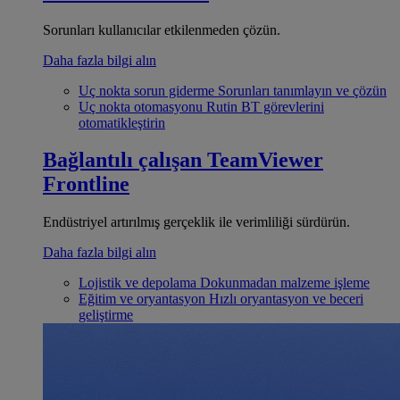
Sorunları kullanıcılar etkilenmeden çözün.
Daha fazla bilgi alın
Uç nokta sorun giderme
Sorunları tanımlayın ve çözün
Uç nokta otomasyonu
Rutin BT görevlerini
otomatikleştirin
Bağlantılı çalışan
TeamViewer
Frontline
Endüstriyel artırılmış gerçeklik ile verimliliği sürdürün.
Daha fazla bilgi alın
Lojistik ve depolama
Dokunmadan malzeme işleme
Eğitim ve oryantasyon
Hızlı oryantasyon ve beceri
geliştirme