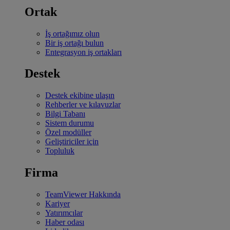
Ortak
İş ortağımız olun
Bir iş ortağı bulun
Entegrasyon iş ortakları
Destek
Destek ekibine ulaşın
Rehberler ve kılavuzlar
Bilgi Tabanı
Sistem durumu
Özel modüller
Geliştiriciler için
Topluluk
Firma
TeamViewer Hakkında
Kariyer
Yatırımcılar
Haber odası