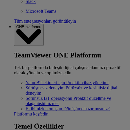
Slack
Microsoft Teams
Tüm entegrasyonları görüntüleyin
ONE platformu
TeamViewer ONE Platformu
Tek bir platformda birleşik dijital çalışma alanınızı proaktif
olarak yönetin ve optimize edin.
Yalın BT ekipleri için
Proaktif cihaz yönetimi
Sürtüşmesiz deneyim
Pürüzsüz ve kesintisiz dijital
deneyim
Sorunsuz BT operasyonu
Proaktif düzeltme ve
olağanüstü hizmet
Ekibimizle konuşun
Dönüşüme hazır mısınız?
Platformu keşfedin
Temel Özellikler