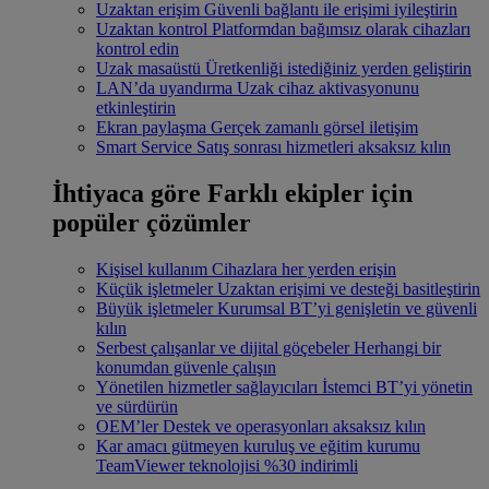
Uzaktan erişim
Güvenli bağlantı ile erişimi iyileştirin
Uzaktan kontrol
Platformdan bağımsız olarak cihazları
kontrol edin
Uzak masaüstü
Üretkenliği istediğiniz yerden geliştirin
LAN’da uyandırma
Uzak cihaz aktivasyonunu
etkinleştirin
Ekran paylaşma
Gerçek zamanlı görsel iletişim
Smart Service
Satış sonrası hizmetleri aksaksız kılın
İhtiyaca göre
Farklı ekipler için
popüler çözümler
Kişisel kullanım
Cihazlara her yerden erişin
Küçük işletmeler
Uzaktan erişimi ve desteği basitleştirin
Büyük işletmeler
Kurumsal BT’yi genişletin ve güvenli
kılın
Serbest çalışanlar ve dijital göçebeler
Herhangi bir
konumdan güvenle çalışın
Yönetilen hizmetler sağlayıcıları
İstemci BT’yi yönetin
ve sürdürün
OEM’ler
Destek ve operasyonları aksaksız kılın
Kar amacı gütmeyen kuruluş ve eğitim kurumu
TeamViewer teknolojisi %30 indirimli