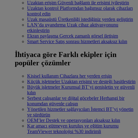
Uzaktan erişim
Güvenli bağlantı ile erişimi iyileştirin
Uzaktan kontrol
Platformdan bağımsız olarak cihazları
kontrol edin
Uzak masaüstü
Üretkenliği istediğiniz yerden geliştirin
LAN’da uyandırma
Uzak cihaz aktivasyonunu
etkinleştirin
Ekran paylaşma
Gerçek zamanlı görsel iletişim
Smart Service
Satış sonrası hizmetleri aksaksız kılın
İhtiyaca göre
Farklı ekipler için
popüler çözümler
Kişisel kullanım
Cihazlara her yerden erişin
Küçük işletmeler
Uzaktan erişimi ve desteği basitleştirin
Büyük işletmeler
Kurumsal BT’yi genişletin ve güvenli
kılın
Serbest çalışanlar ve dijital göçebeler
Herhangi bir
konumdan güvenle çalışın
Yönetilen hizmetler sağlayıcıları
İstemci BT’yi yönetin
ve sürdürün
OEM’ler
Destek ve operasyonları aksaksız kılın
Kar amacı gütmeyen kuruluş ve eğitim kurumu
TeamViewer teknolojisi %30 indirimli