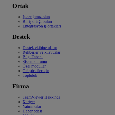
Ortak
İş ortağımız olun
Bir iş ortağı bulun
Entegrasyon iş ortakları
Destek
Destek ekibine ulaşın
Rehberler ve kılavuzlar
Bilgi Tabanı
Sistem durumu
Özel modüller
Geliştiriciler için
Topluluk
Firma
TeamViewer Hakkında
Kariyer
Yatırımcılar
Haber odası