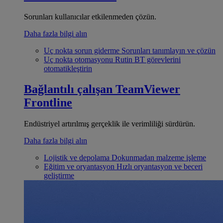
Sorunları kullanıcılar etkilenmeden çözün.
Daha fazla bilgi alın
Uç nokta sorun giderme
Sorunları tanımlayın ve çözün
Uç nokta otomasyonu
Rutin BT görevlerini
otomatikleştirin
Bağlantılı çalışan
TeamViewer
Frontline
Endüstriyel artırılmış gerçeklik ile verimliliği sürdürün.
Daha fazla bilgi alın
Lojistik ve depolama
Dokunmadan malzeme işleme
Eğitim ve oryantasyon
Hızlı oryantasyon ve beceri
geliştirme