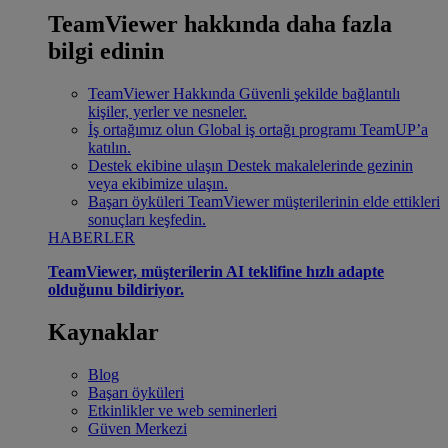
TeamViewer hakkında daha fazla
bilgi edinin
TeamViewer Hakkında
Güvenli şekilde bağlantılı
kişiler, yerler ve nesneler.
İş ortağımız olun
Global iş ortağı programı TeamUP’a
katılın.
Destek ekibine ulaşın
Destek makalelerinde gezinin
veya ekibimize ulaşın.
Başarı öyküleri
TeamViewer müşterilerinin elde ettikleri
sonuçları keşfedin.
HABERLER
TeamViewer, müşterilerin AI teklifine hızlı adapte
olduğunu bildiriyor.
Kaynaklar
Blog
Başarı öyküleri
Etkinlikler ve web seminerleri
Güven Merkezi