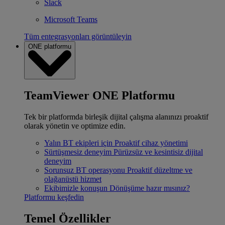
Slack
Microsoft Teams
Tüm entegrasyonları görüntüleyin
ONE platformu
TeamViewer ONE Platformu
Tek bir platformda birleşik dijital çalışma alanınızı proaktif
olarak yönetin ve optimize edin.
Yalın BT ekipleri için
Proaktif cihaz yönetimi
Sürtüşmesiz deneyim
Pürüzsüz ve kesintisiz dijital
deneyim
Sorunsuz BT operasyonu
Proaktif düzeltme ve
olağanüstü hizmet
Ekibimizle konuşun
Dönüşüme hazır mısınız?
Platformu keşfedin
Temel Özellikler