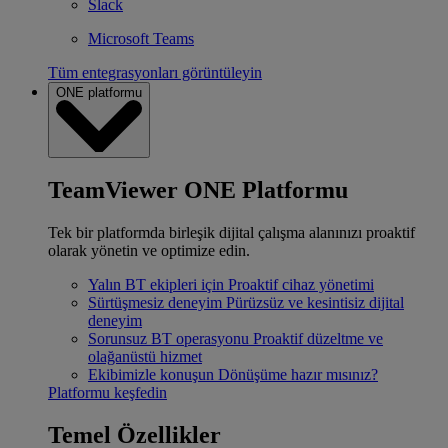
Slack
Microsoft Teams
Tüm entegrasyonları görüntüleyin
ONE platformu
TeamViewer ONE Platformu
Tek bir platformda birleşik dijital çalışma alanınızı proaktif
olarak yönetin ve optimize edin.
Yalın BT ekipleri için
Proaktif cihaz yönetimi
Sürtüşmesiz deneyim
Pürüzsüz ve kesintisiz dijital
deneyim
Sorunsuz BT operasyonu
Proaktif düzeltme ve
olağanüstü hizmet
Ekibimizle konuşun
Dönüşüme hazır mısınız?
Platformu keşfedin
Temel Özellikler