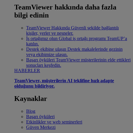
TeamViewer hakkında daha fazla
bilgi edinin
TeamViewer Hakkında
Güvenli şekilde bağlantılı
kişiler, yerler ve nesneler.
İş ortağımız olun
Global iş ortağı programı TeamUP’a
katılın.
Destek ekibine ulaşın
Destek makalelerinde gezinin
veya ekibimize ulaşın.
Başarı öyküleri
TeamViewer müşterilerinin elde ettikleri
sonuçları keşfedin.
HABERLER
TeamViewer, müşterilerin AI teklifine hızlı adapte
olduğunu bildiriyor.
Kaynaklar
Blog
Başarı öyküleri
Etkinlikler ve web seminerleri
Güven Merkezi