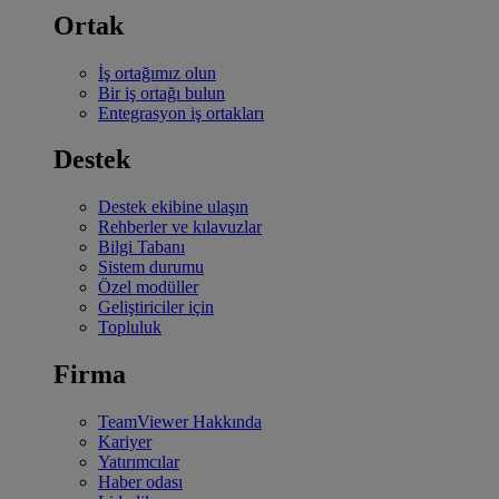
Ortak
İş ortağımız olun
Bir iş ortağı bulun
Entegrasyon iş ortakları
Destek
Destek ekibine ulaşın
Rehberler ve kılavuzlar
Bilgi Tabanı
Sistem durumu
Özel modüller
Geliştiriciler için
Topluluk
Firma
TeamViewer Hakkında
Kariyer
Yatırımcılar
Haber odası