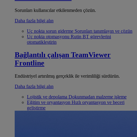
Sorunları kullanıcılar etkilenmeden çözün.
Daha fazla bilgi alın
Uç nokta sorun giderme
Sorunları tanımlayın ve çözün
Uç nokta otomasyonu
Rutin BT görevlerini
otomatikleştirin
Bağlantılı çalışan
TeamViewer
Frontline
Endüstriyel artırılmış gerçeklik ile verimliliği sürdürün.
Daha fazla bilgi alın
Lojistik ve depolama
Dokunmadan malzeme işleme
Eğitim ve oryantasyon
Hızlı oryantasyon ve beceri
geliştirme