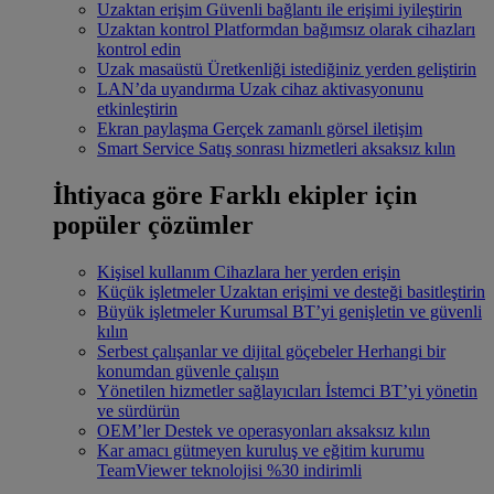
Uzaktan erişim
Güvenli bağlantı ile erişimi iyileştirin
Uzaktan kontrol
Platformdan bağımsız olarak cihazları
kontrol edin
Uzak masaüstü
Üretkenliği istediğiniz yerden geliştirin
LAN’da uyandırma
Uzak cihaz aktivasyonunu
etkinleştirin
Ekran paylaşma
Gerçek zamanlı görsel iletişim
Smart Service
Satış sonrası hizmetleri aksaksız kılın
İhtiyaca göre
Farklı ekipler için
popüler çözümler
Kişisel kullanım
Cihazlara her yerden erişin
Küçük işletmeler
Uzaktan erişimi ve desteği basitleştirin
Büyük işletmeler
Kurumsal BT’yi genişletin ve güvenli
kılın
Serbest çalışanlar ve dijital göçebeler
Herhangi bir
konumdan güvenle çalışın
Yönetilen hizmetler sağlayıcıları
İstemci BT’yi yönetin
ve sürdürün
OEM’ler
Destek ve operasyonları aksaksız kılın
Kar amacı gütmeyen kuruluş ve eğitim kurumu
TeamViewer teknolojisi %30 indirimli